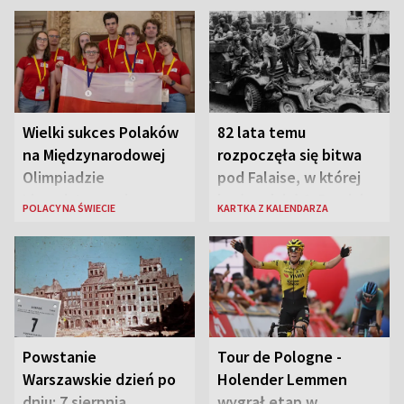
Wielki sukces Polaków
82 lata temu
na Międzynarodowej
rozpoczęła się bitwa
Olimpiadzie
pod Falaise, w której
Lingwistycznej
brała udział 1. Dywizja
POLACY NA ŚWIECIE
KARTKA Z KALENDARZA
Pancerna gen. Maczka
Powstanie
Tour de Pologne -
Warszawskie dzień po
Holender Lemmen
dniu: 7 sierpnia
wygrał etap w