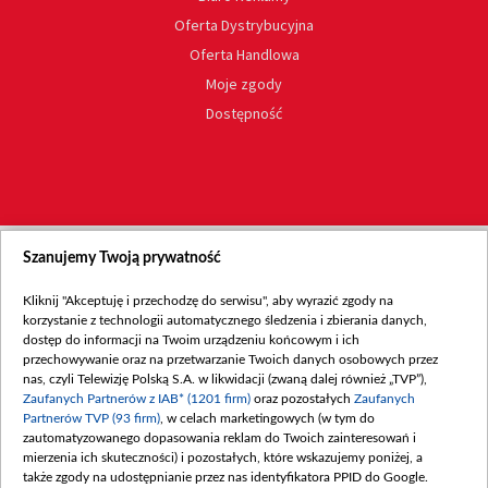
Oferta Dystrybucyjna
Oferta Handlowa
Moje zgody
Dostępność
Szanujemy Twoją prywatność
Kliknij "Akceptuję i przechodzę do serwisu", aby wyrazić zgody na
korzystanie z technologii automatycznego śledzenia i zbierania danych,
dostęp do informacji na Twoim urządzeniu końcowym i ich
przechowywanie oraz na przetwarzanie Twoich danych osobowych przez
nas, czyli Telewizję Polską S.A. w likwidacji (zwaną dalej również „TVP”),
Zaufanych Partnerów z IAB* (1201 firm)
oraz pozostałych
Zaufanych
Partnerów TVP (93 firm)
, w celach marketingowych (w tym do
zautomatyzowanego dopasowania reklam do Twoich zainteresowań i
mierzenia ich skuteczności) i pozostałych, które wskazujemy poniżej, a
także zgody na udostępnianie przez nas identyfikatora PPID do Google.