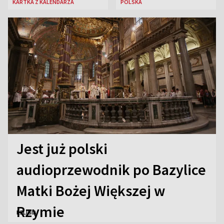
KARTKA Z KALENDARZA
POLSKA
piękności?
Jest już polski
audioprzewodnik po Bazylice
Matki Bożej Większej w
Rzymie
RELIGIA