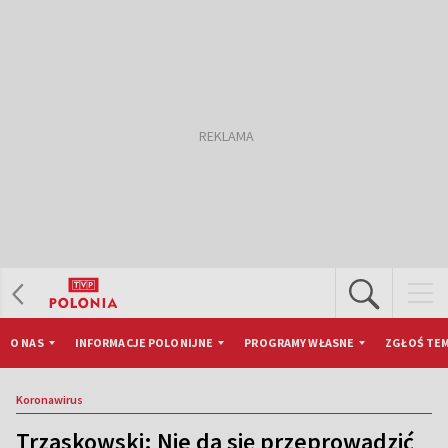
O NAS
INFORMACJE POLONIJNE
PROGRAMY WŁASNE
ZGŁOŚ TEM
Koronawirus
Trzaskowski: Nie da się przeprowadzić