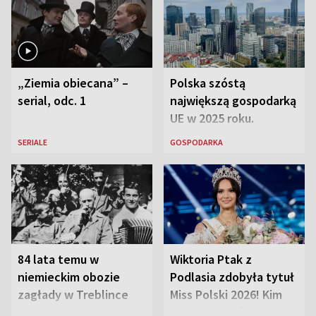
„Ziemia obiecana” –
Polska szóstą
serial, odc. 1
największą gospodarką
UE w 2025 roku.
Najnowsze dane
SERIALE
GOSPODARKA
Eurostatu
84 lata temu w
Wiktoria Ptak z
niemieckim obozie
Podlasia zdobyła tytuł
zagłady w Treblince
Miss Polski 2026! Kim
zmarł Janusz Korczak
jest nowa królowa