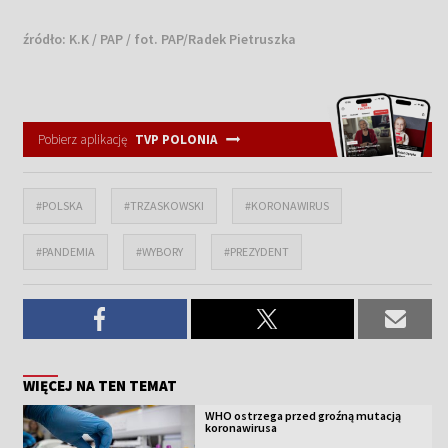
źródło:
K.K / PAP / fot. PAP/Radek Pietruszka
Pobierz aplikację
TVP POLONIA
#POLSKA
#TRZASKOWSKI
#KORONAWIRUS
#PANDEMIA
#WYBORY
#PREZYDENT
WIĘCEJ NA TEN TEMAT
WHO ostrzega przed groźną mutacją
koronawirusa