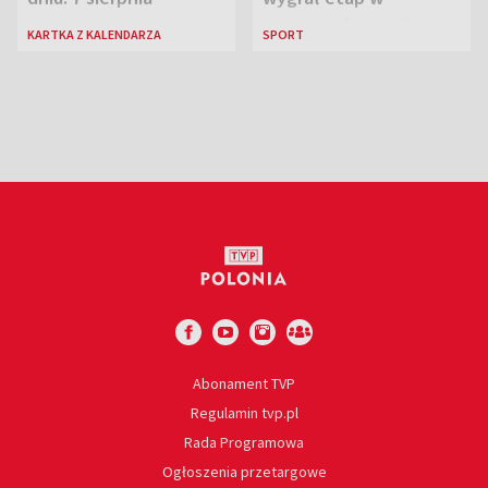
Karpaczu i został
KARTKA Z KALENDARZA
SPORT
liderem
Abonament TVP
Regulamin tvp.pl
Rada Programowa
Ogłoszenia przetargowe