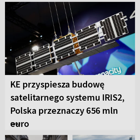
KE przyspiesza budowę
satelitarnego systemu IRIS2,
Polska przeznaczy 656 mln
euro
ŚWIAT