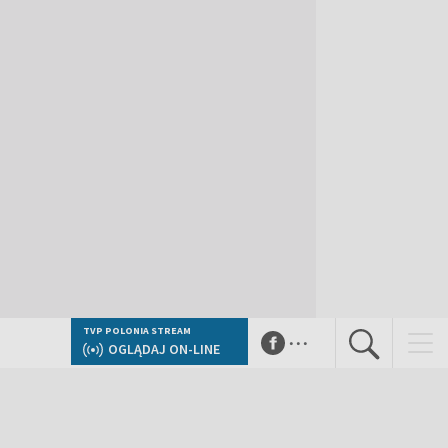
...
TVP POLONIA STREAM
OGLĄDAJ ON-LINE