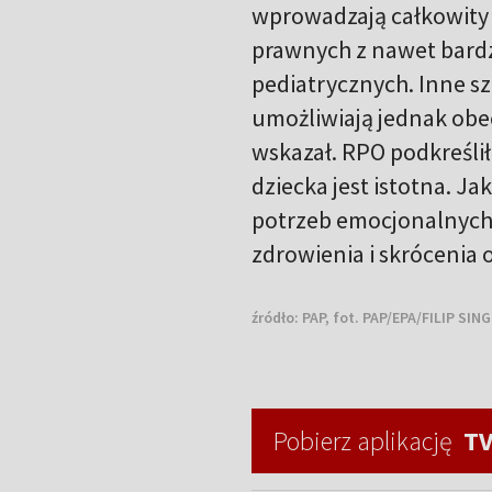
wprowadzają całkowity
prawnych z nawet bardz
pediatrycznych. Inne s
umożliwiają jednak obe
wskazał. RPO podkreślił
dziecka jest istotna. Ja
potrzeb emocjonalnych,
zdrowienia i skrócenia o
źródło:
PAP, fot. PAP/EPA/FILIP SIN
Pobierz aplikację
TV