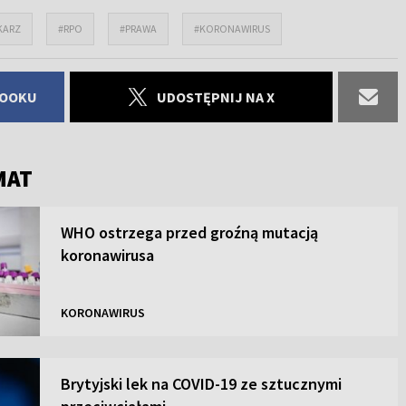
KARZ
#RPO
#PRAWA
#KORONAWIRUS
BOOKU
UDOSTĘPNIJ NA X
MAT
WHO ostrzega przed groźną mutacją
koronawirusa
KORONAWIRUS
Brytyjski lek na COVID-19 ze sztucznymi