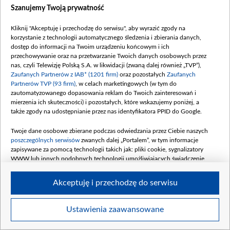
Szanujemy Twoją prywatność
Kliknij "Akceptuję i przechodzę do serwisu", aby wyrazić zgody na
korzystanie z technologii automatycznego śledzenia i zbierania danych,
dostęp do informacji na Twoim urządzeniu końcowym i ich
przechowywanie oraz na przetwarzanie Twoich danych osobowych przez
nas, czyli Telewizję Polską S.A. w likwidacji (zwaną dalej również „TVP”),
Stowarzyszenie Odra-Niemen wspiera naszych Rodaków za wschodnią granicą
Zaufanych Partnerów z IAB* (1201 firm)
oraz pozostałych
Zaufanych
(fot. Stowarzyszenie Odra-Niemen)
Partnerów TVP (93 firm)
, w celach marketingowych (w tym do
zautomatyzowanego dopasowania reklam do Twoich zainteresowań i
mierzenia ich skuteczności) i pozostałych, które wskazujemy poniżej, a
także zgody na udostępnianie przez nas identyfikatora PPID do Google.
Twoje dane osobowe zbierane podczas odwiedzania przez Ciebie naszych
poszczególnych serwisów
zwanych dalej „Portalem”, w tym informacje
zapisywane za pomocą technologii takich jak: pliki cookie, sygnalizatory
WWW lub innych podobnych technologii umożliwiających świadczenie
dopasowanych i bezpiecznych usług, personalizację treści oraz reklam,
udostępnianie funkcji mediów społecznościowych oraz analizowanie ruchu
Akceptuję i przechodzę do serwisu
w Internecie.
Twoje dane osobowe zbierane podczas odwiedzania przez Ciebie
Ustawienia zaawansowane
Item
poszczególnych serwisów
na Portalu, takie jak adresy IP, identyfikatory
Szczegóły
Twoich urządzeń końcowych i identyfikatory plików cookie, informacje o
1