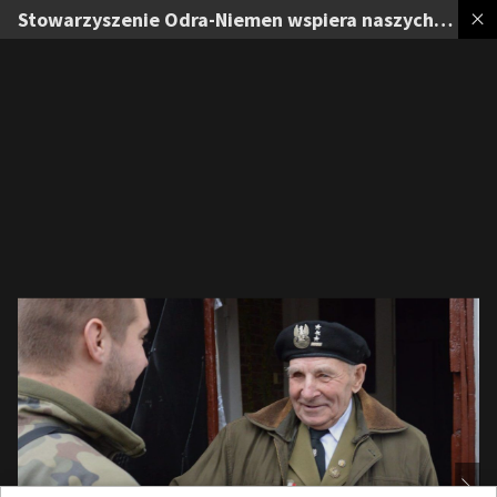
Stowarzyszenie Odra-Niemen wspiera naszych Rodaków za wschodnią granicą