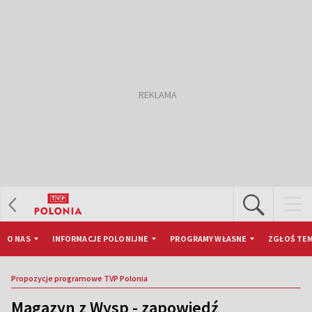
O NAS
INFORMACJE POLONIJNE
PROGRAMY WŁASNE
ZGŁOŚ TEM
Propozycje programowe TVP Polonia
Magazyn z Wysp - zapowiedź