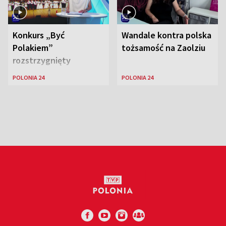
Konkurs „Być
Wandale kontra polska
Polakiem”
tożsamość na Zaolziu
rozstrzygnięty
POLONIA 24
POLONIA 24