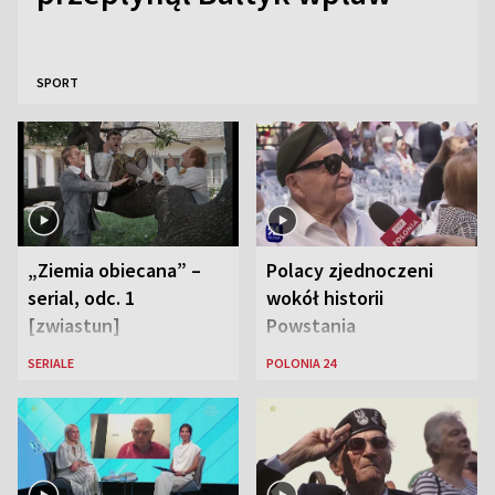
SPORT
„Ziemia obiecana” –
Polacy zjednoczeni
serial, odc. 1
wokół historii
[zwiastun]
Powstania
Warszawskiego
SERIALE
POLONIA 24