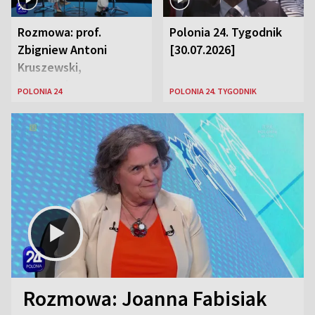
Rozmowa: prof.
Polonia 24. Tygodnik
Zbigniew Antoni
[30.07.2026]
Kruszewski,
Powstaniec
POLONIA 24
POLONIA 24. TYGODNIK
Warszawski oraz Aga
Zaryan, piosenkarka
Rozmowa: Joanna Fabisiak