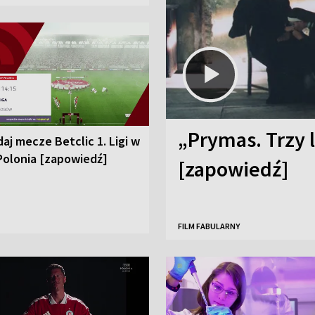
„Prymas. Trzy l
aj mecze Betclic 1. Ligi w
Polonia [zapowiedź]
[zapowiedź]
FILM FABULARNY