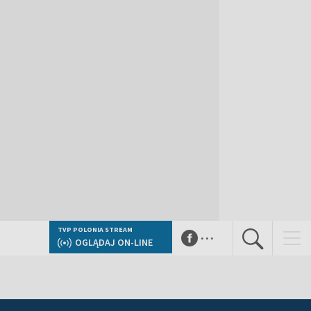
...
TVP POLONIA STREAM
OGLĄDAJ ON-LINE