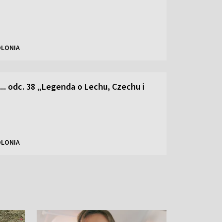
OLONIA
... odc. 38 „Legenda o Lechu, Czechu i
OLONIA