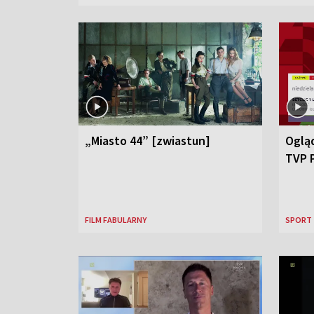
„Miasto 44” [zwiastun]
Ogląd
TVP 
FILM FABULARNY
SPORT