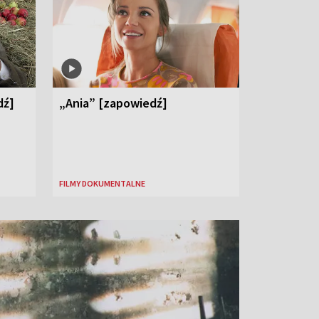
dź]
„Ania” [zapowiedź]
FILMY DOKUMENTALNE