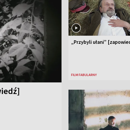
„Przybyli ułani” [zapowie
FILM FABULARNY
iedź]