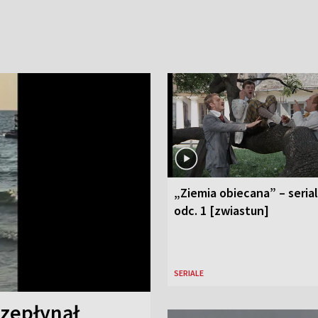
„Ziemia obiecana” – serial
odc. 1 [zwiastun]
SERIALE
rzepłynął