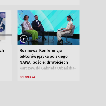
ych
Rozmowa: Konferencja
lektorów języka polskiego
NAWA. Goście: dr Wojciech
Karczewski Gabriela Urbańska-
Legutko
POLONIA 24