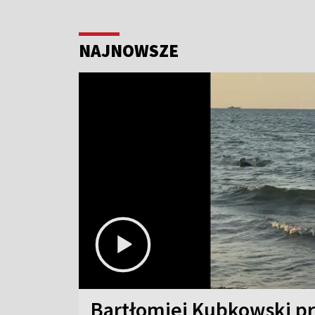
NAJNOWSZE
Bartłomiej Kubkowski p