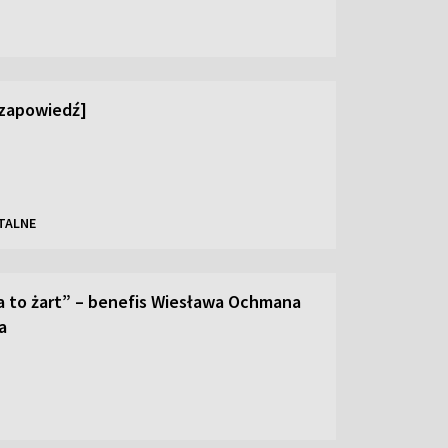
[zapowiedź]
TALNE
a to żart” – benefis Wiesława Ochmana
a