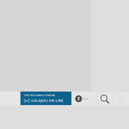
...
TVP POLONIA STREAM
OGLĄDAJ ON-LINE