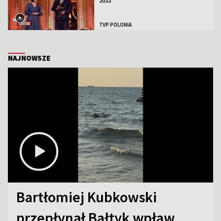
2022
TVP POLONIA
NAJNOWSZE
Bartłomiej Kubkowski
przepłynął Bałtyk wpław