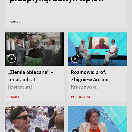
SPORT
„Ziemia obiecana” –
Rozmowa: prof.
serial, odc. 1
Zbigniew Antoni
[zwiastun]
Kruszewski,
Powstaniec
SERIALE
POLONIA 24
Warszawski oraz Aga
Zaryan, piosenkarka