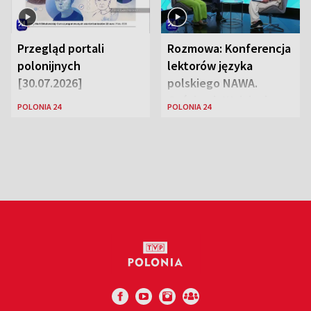
Przegląd portali
Rozmowa: Konferencja
polonijnych
lektorów języka
[30.07.2026]
polskiego NAWA.
Goście: dr Wojciech
POLONIA 24
POLONIA 24
Karczewski Gabriela
Urbańska-Legutko