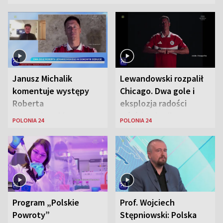
Janusz Michalik
Lewandowski rozpalił
komentuje występy
Chicago. Dwa gole i
Roberta
eksplozja radości
Lewandowskiego w
wśród Polonii
POLONIA 24
POLONIA 24
Stanach
Zjednoczonych
Program „Polskie
Prof. Wojciech
Powroty”
Stępniowski: Polska