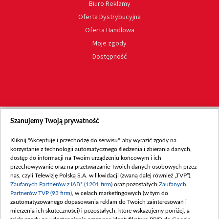
Biuro Reklamy
Oferta Dystrybucyjna
Oferta Handlowa
Moje zgody
Dostępność
Szanujemy Twoją prywatność
Kliknij "Akceptuję i przechodzę do serwisu", aby wyrazić zgody na
korzystanie z technologii automatycznego śledzenia i zbierania danych,
dostęp do informacji na Twoim urządzeniu końcowym i ich
przechowywanie oraz na przetwarzanie Twoich danych osobowych przez
nas, czyli Telewizję Polską S.A. w likwidacji (zwaną dalej również „TVP”),
Zaufanych Partnerów z IAB* (1201 firm)
oraz pozostałych
Zaufanych
Partnerów TVP (93 firm)
, w celach marketingowych (w tym do
zautomatyzowanego dopasowania reklam do Twoich zainteresowań i
mierzenia ich skuteczności) i pozostałych, które wskazujemy poniżej, a