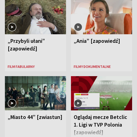
„Przybyli ułani”
„Ania” [zapowiedź]
[zapowiedź]
FILM FABULARNY
FILMY DOKUMENTALNE
„Miasto 44” [zwiastun]
Oglądaj mecze Betclic
1. Ligi w TVP Polonia
[zapowiedź]