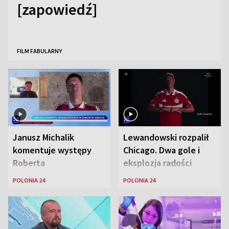
[zapowiedź]
FILM FABULARNY
Janusz Michalik
Lewandowski rozpalił
komentuje występy
Chicago. Dwa gole i
Roberta
eksplozja radości
Lewandowskiego w
wśród Polonii
POLONIA 24
POLONIA 24
Stanach
Zjednoczonych