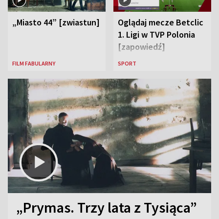
„Miasto 44” [zwiastun]
Oglądaj mecze Betclic
1. Ligi w TVP Polonia
[zapowiedź]
FILM FABULARNY
SPORT
„Prymas. Trzy lata z Tysiąca”