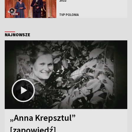
2022
TVP POLONIA
NAJNOWSZE
„Anna Krepsztul”
[zapowiedź]