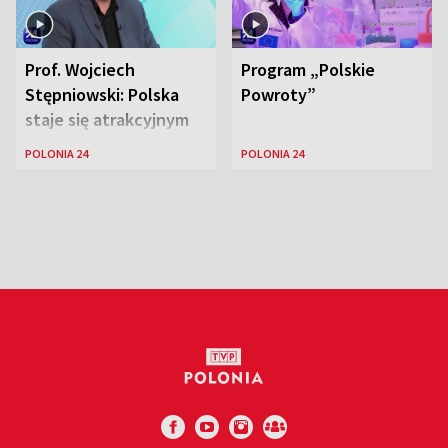
Prof. Wojciech
Program „Polskie
Stępniowski: Polska
Powroty”
staje się atrakcyjnym
miejscem dla
POLONIA 24
POLONIA 24
naukowców