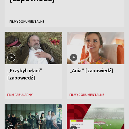
FILMY DOKUMENTALNE
„Przybyli ułani”
„Ania” [zapowiedź]
[zapowiedź]
FILM FABULARNY
FILMY DOKUMENTALNE