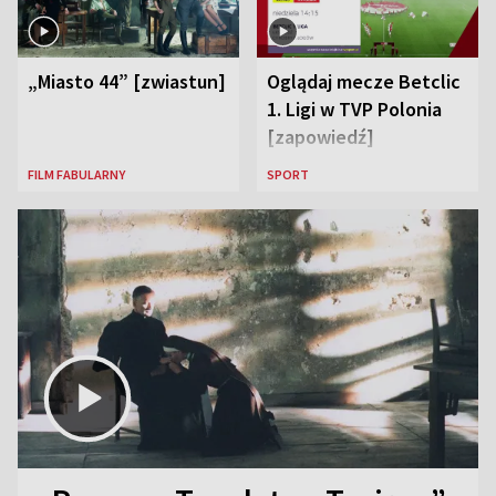
„Miasto 44” [zwiastun]
Oglądaj mecze Betclic
1. Ligi w TVP Polonia
[zapowiedź]
FILM FABULARNY
SPORT