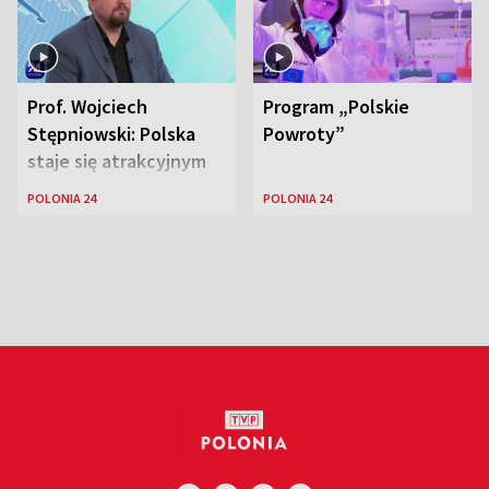
Prof. Wojciech
Program „Polskie
Stępniowski: Polska
Powroty”
staje się atrakcyjnym
miejscem dla
POLONIA 24
POLONIA 24
naukowców