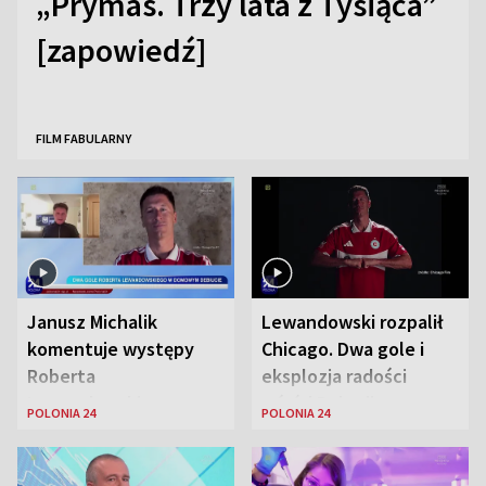
„Prymas. Trzy lata z Tysiąca”
[zapowiedź]
FILM FABULARNY
Janusz Michalik
Lewandowski rozpalił
komentuje występy
Chicago. Dwa gole i
Roberta
eksplozja radości
Lewandowskiego w
wśród Polonii
POLONIA 24
POLONIA 24
Stanach
Zjednoczonych