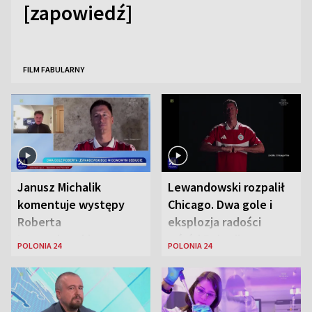
[zapowiedź]
FILM FABULARNY
Janusz Michalik
Lewandowski rozpalił
komentuje występy
Chicago. Dwa gole i
Roberta
eksplozja radości
Lewandowskiego w
wśród Polonii
POLONIA 24
POLONIA 24
Stanach
Zjednoczonych