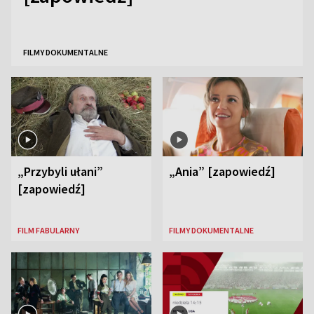
FILMY DOKUMENTALNE
„Przybyli ułani”
„Ania” [zapowiedź]
[zapowiedź]
FILM FABULARNY
FILMY DOKUMENTALNE