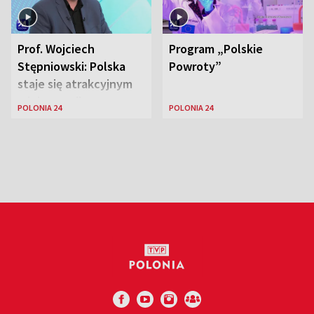
Prof. Wojciech
Program „Polskie
Stępniowski: Polska
Powroty”
staje się atrakcyjnym
miejscem dla
POLONIA 24
POLONIA 24
naukowców