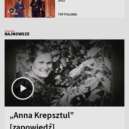
2022
TVP POLONIA
NAJNOWSZE
„Anna Krepsztul”
[zapowiedź]