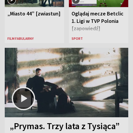
„Miasto 44” [zwiastun]
Oglądaj mecze Betclic
1. Ligi w TVP Polonia
[zapowiedź]
FILM FABULARNY
SPORT
„Prymas. Trzy lata z Tysiąca”