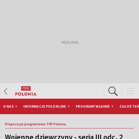
O NAS
INFORMACJE POLONIJNE
PROGRAMY WŁASNE
ZGŁOŚ TEM
Propozycje programowe TVP Polonia
Wojenne dziewczyny - seria III odc. 2