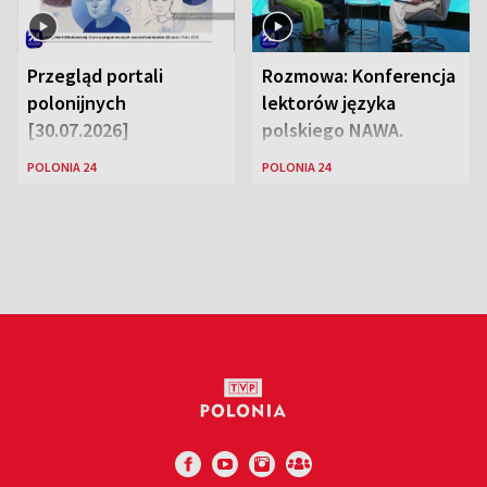
Przegląd portali
Rozmowa: Konferencja
polonijnych
lektorów języka
[30.07.2026]
polskiego NAWA.
Goście: dr Wojciech
POLONIA 24
POLONIA 24
Karczewski Gabriela
Urbańska-Legutko