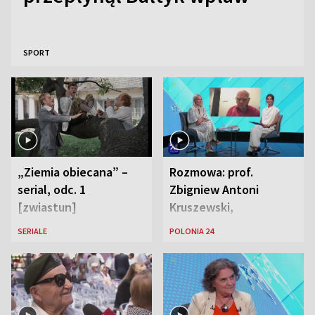
SPORT
„Ziemia obiecana” –
Rozmowa: prof.
serial, odc. 1
Zbigniew Antoni
[zwiastun]
Kruszewski,
Powstaniec
SERIALE
POLONIA 24
Warszawski oraz Aga
Zaryan, piosenkarka