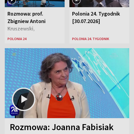
Rozmowa: prof.
Polonia 24. Tygodnik
Zbigniew Antoni
[30.07.2026]
Kruszewski,
Powstaniec
POLONIA 24
POLONIA 24. TYGODNIK
Warszawski oraz Aga
Zaryan, piosenkarka
Rozmowa: Joanna Fabisiak