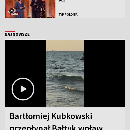
2022
TVP POLONIA
NAJNOWSZE
Bartłomiej Kubkowski
przepłynął Bałtyk wpław