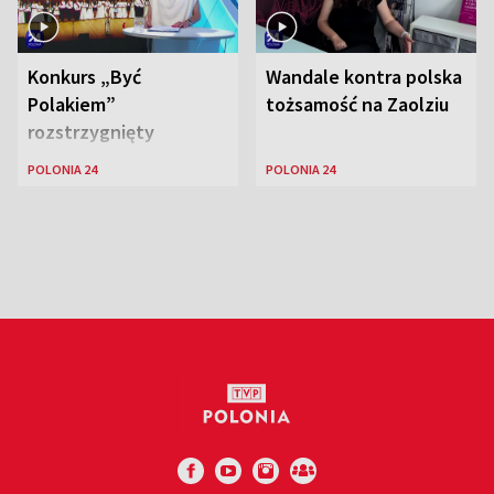
Konkurs „Być
Wandale kontra polska
Polakiem”
tożsamość na Zaolziu
rozstrzygnięty
POLONIA 24
POLONIA 24