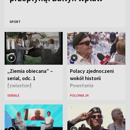
SPORT
„Ziemia obiecana” –
Polacy zjednoczeni
serial, odc. 1
wokół historii
[zwiastun]
Powstania
Warszawskiego
SERIALE
POLONIA 24