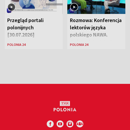
Przegląd portali
Rozmowa: Konferencja
polonijnych
lektorów języka
[30.07.2026]
polskiego NAWA.
Goście: dr Wojciech
POLONIA 24
POLONIA 24
Karczewski Gabriela
Urbańska-Legutko