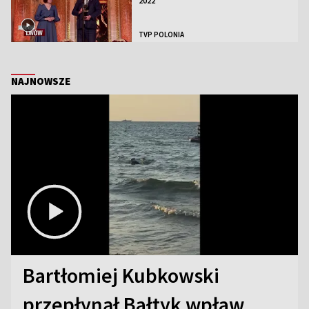
2022
TVP POLONIA
NAJNOWSZE
Bartłomiej Kubkowski
przepłynął Bałtyk wpław