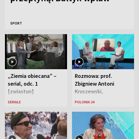
SPORT
„Ziemia obiecana” –
Rozmowa: prof.
serial, odc. 1
Zbigniew Antoni
[zwiastun]
Kruszewski,
Powstaniec
SERIALE
POLONIA 24
Warszawski oraz Aga
Zaryan, piosenkarka