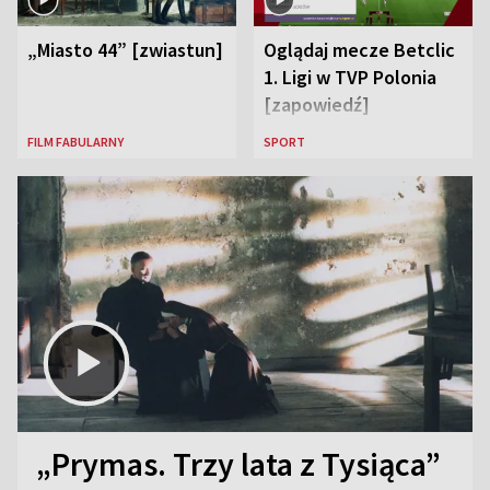
„Miasto 44” [zwiastun]
Oglądaj mecze Betclic
1. Ligi w TVP Polonia
[zapowiedź]
FILM FABULARNY
SPORT
„Prymas. Trzy lata z Tysiąca”