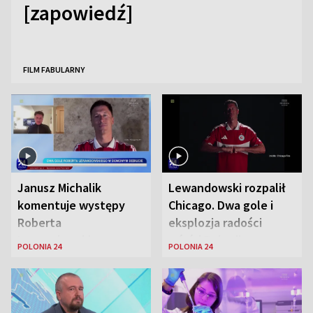
[zapowiedź]
FILM FABULARNY
Janusz Michalik
Lewandowski rozpalił
komentuje występy
Chicago. Dwa gole i
Roberta
eksplozja radości
Lewandowskiego w
wśród Polonii
POLONIA 24
POLONIA 24
Stanach
Zjednoczonych