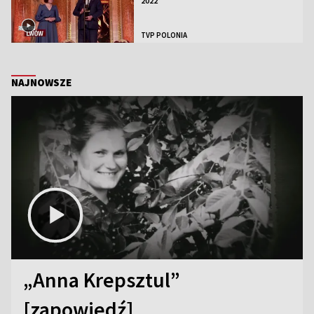
2022
TVP POLONIA
NAJNOWSZE
„Anna Krepsztul”
[zapowiedź]