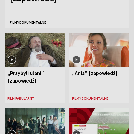
FILMY DOKUMENTALNE
„Przybyli ułani”
„Ania” [zapowiedź]
[zapowiedź]
FILM FABULARNY
FILMY DOKUMENTALNE