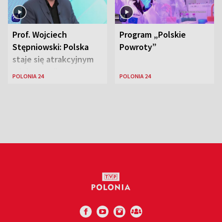
Prof. Wojciech
Program „Polskie
Stępniowski: Polska
Powroty”
staje się atrakcyjnym
miejscem dla
POLONIA 24
POLONIA 24
naukowców