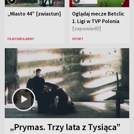
„Miasto 44” [zwiastun]
Oglądaj mecze Betclic
1. Ligi w TVP Polonia
[zapowiedź]
FILM FABULARNY
SPORT
„Prymas. Trzy lata z Tysiąca”