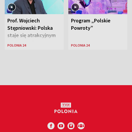
Prof. Wojciech
Program „Polskie
Stępniowski: Polska
Powroty”
staje się atrakcyjnym
miejscem dla
POLONIA 24
POLONIA 24
naukowców