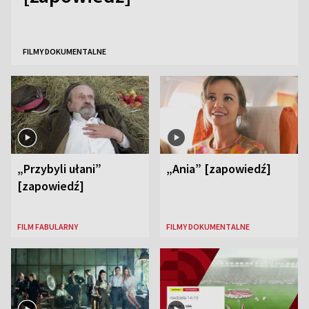
FILMY DOKUMENTALNE
„Przybyli ułani”
„Ania” [zapowiedź]
[zapowiedź]
FILM FABULARNY
FILMY DOKUMENTALNE