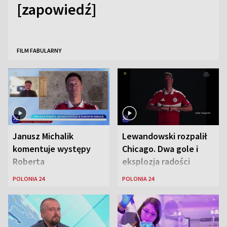
[zapowiedź]
FILM FABULARNY
Janusz Michalik
Lewandowski rozpalił
komentuje występy
Chicago. Dwa gole i
Roberta
eksplozja radości
Lewandowskiego w
wśród Polonii
POLONIA 24
POLONIA 24
Stanach
Zjednoczonych