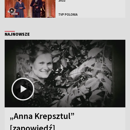
2022
TVP POLONIA
NAJNOWSZE
„Anna Krepsztul”
[zapowiedź]