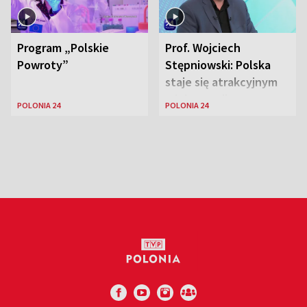
Program „Polskie
Prof. Wojciech
Powroty”
Stępniowski: Polska
staje się atrakcyjnym
miejscem dla
POLONIA 24
POLONIA 24
naukowców