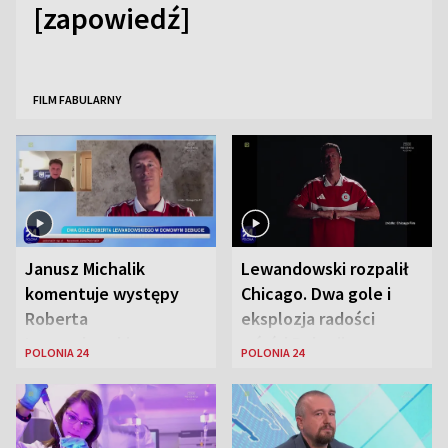
[zapowiedź]
FILM FABULARNY
Janusz Michalik
Lewandowski rozpalił
komentuje występy
Chicago. Dwa gole i
Roberta
eksplozja radości
Lewandowskiego w
wśród Polonii
POLONIA 24
POLONIA 24
Stanach
Zjednoczonych