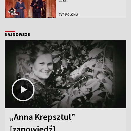
2022
TVP POLONIA
NAJNOWSZE
„Anna Krepsztul”
[zapowiedź]