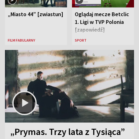
„Miasto 44” [zwiastun]
Oglądaj mecze Betclic
1. Ligi w TVP Polonia
[zapowiedź]
FILM FABULARNY
SPORT
„Prymas. Trzy lata z Tysiąca”