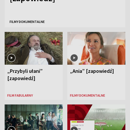
FILMY DOKUMENTALNE
„Przybyli ułani”
„Ania” [zapowiedź]
[zapowiedź]
FILM FABULARNY
FILMY DOKUMENTALNE