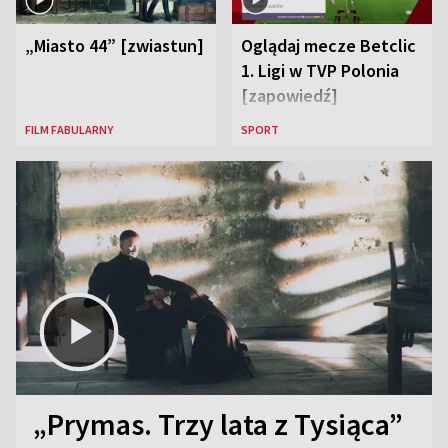
„Miasto 44” [zwiastun]
Oglądaj mecze Betclic
1. Ligi w TVP Polonia
[zapowiedź]
FILM FABULARNY
SPORT
„Prymas. Trzy lata z Tysiąca”