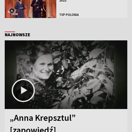
2022
TVP POLONIA
NAJNOWSZE
„Anna Krepsztul”
[zapowiedź]