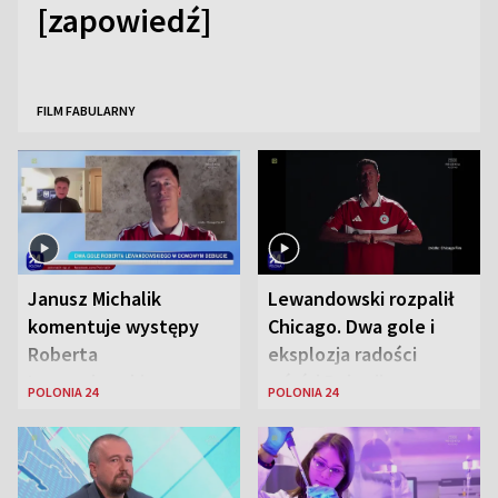
[zapowiedź]
FILM FABULARNY
Janusz Michalik
Lewandowski rozpalił
komentuje występy
Chicago. Dwa gole i
Roberta
eksplozja radości
Lewandowskiego w
wśród Polonii
POLONIA 24
POLONIA 24
Stanach
Zjednoczonych