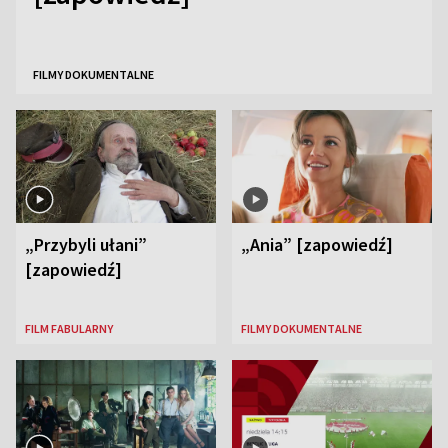
FILMY DOKUMENTALNE
„Przybyli ułani”
„Ania” [zapowiedź]
[zapowiedź]
FILM FABULARNY
FILMY DOKUMENTALNE