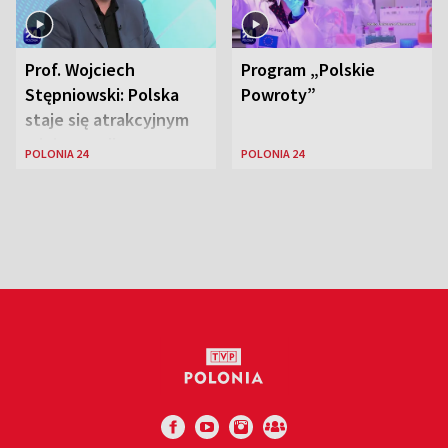
Prof. Wojciech
Program „Polskie
Stępniowski: Polska
Powroty”
staje się atrakcyjnym
miejscem dla
POLONIA 24
POLONIA 24
naukowców