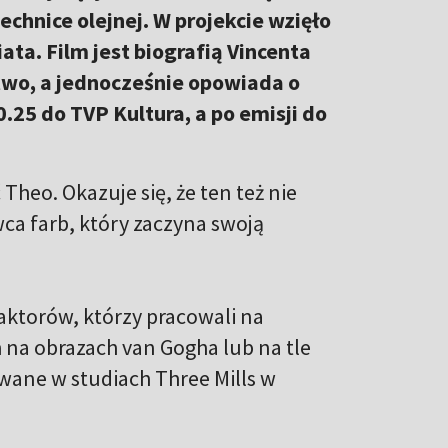
hnice olejnej. W projekcie wzięło
ta. Film jest biografią Vincenta
two, a jednocześnie opowiada o
.25 do TVP Kultura, a po emisji do
heo. Okazuje się, że ten też nie
ca farb, który zaczyna swoją
aktorów, którzy pracowali na
na obrazach van Gogha lub na tle
ywane w studiach Three Mills w