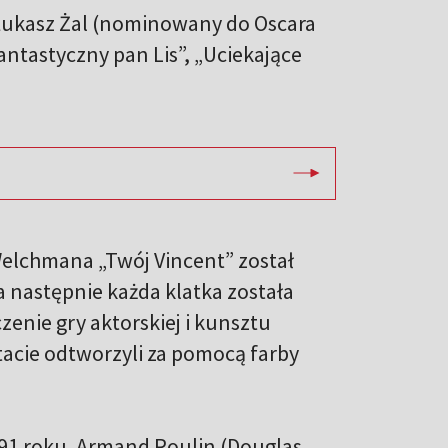
y Łukasz Żal (nominowany do Oscara
„Fantastyczny pan Lis”, „Uciekające
elchmana „Twój Vincent” został
a następnie każda klatka została
enie gry aktorskiej i kunsztu
tacie odtworzyli za pomocą farby
1891 roku. Armand Roulin (Douglas