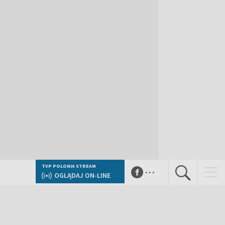
...
TVP POLONIA STREAM
OGLĄDAJ ON-LINE