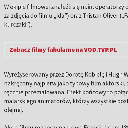
W ekipie filmowej znaleźli się m.in. operatorz
za zdjęcia do filmu „Ida”) oraz Tristan Oliver (
kurczaki”).
Zobacz filmy fabularne na VOD.TVP.PL
Wyreżyserowany przez Dorotę Kobielę i Hugh W
nakręcony najpierw jako typowy film aktorski, 
ręcznie przemalowana. Efekt końcowy to połącz
malarskiego animatorów, którzy wszystkie pos
olejnej.
Akcja filmu rozpoczyna się we Francji, latem 