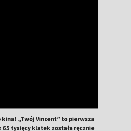
o kina! „Twój Vincent” to pierwsza
65 tysięcy klatek została ręcznie