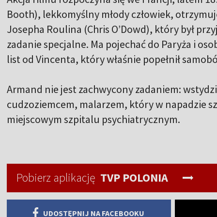
Booth), lekkomyślny młody człowiek, otrzymuje
Josepha Roulina (Chris O’Dowd), który był prz
zadanie specjalne. Ma pojechać do Paryża i os
list od Vincenta, który właśnie popełnił samob
Armand nie jest zachwycony zadaniem: wstydzi 
cudzoziemcem, malarzem, który w napadzie szału
miejscowym szpitalu psychiatrycznym.
Pobierz aplikację
TVP POLONIA
UDOSTĘPNIJ NA FACEBOOKU