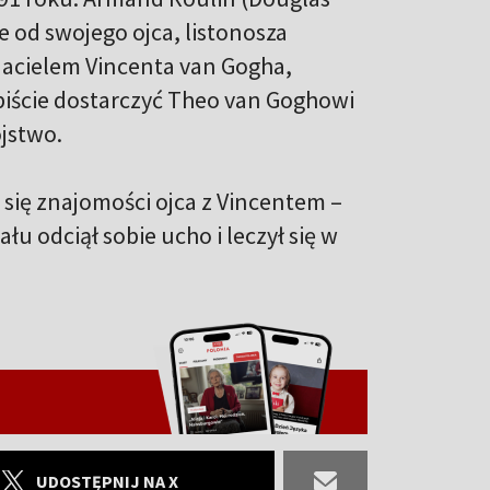
 od swojego ojca, listonosza
yjacielem Vincenta van Gogha,
obiście dostarczyć Theo van Goghowi
ójstwo.
się znajomości ojca z Vincentem –
 odciął sobie ucho i leczył się w
UDOSTĘPNIJ NA X