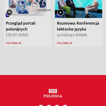
Przegląd portali
Rozmowa: Konferencja
polonijnych
lektorów języka
[30.07.2026]
polskiego NAWA.
Goście: dr Wojciech
POLONIA 24
POLONIA 24
Karczewski Gabriela
Urbańska-Legutko