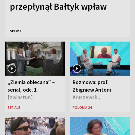
przepłynął Bałtyk wpław
SPORT
„Ziemia obiecana” –
Rozmowa: prof.
serial, odc. 1
Zbigniew Antoni
[zwiastun]
Kruszewski,
Powstaniec
SERIALE
POLONIA 24
Warszawski oraz Aga
Zaryan, piosenkarka