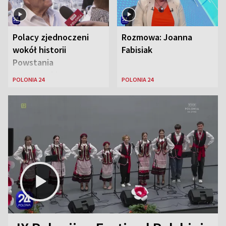
Polacy zjednoczeni
Rozmowa: Joanna
wokół historii
Fabisiak
Powstania
Warszawskiego
POLONIA 24
POLONIA 24