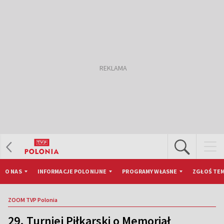
O NAS
INFORMACJE POLONIJNE
PROGRAMY WŁASNE
ZGŁOŚ TEM
ZOOM TVP Polonia
29. Turniej Piłkarski o Memoriał