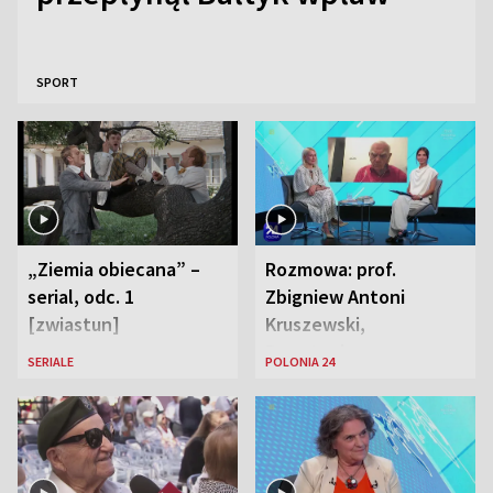
SPORT
„Ziemia obiecana” –
Rozmowa: prof.
serial, odc. 1
Zbigniew Antoni
[zwiastun]
Kruszewski,
Powstaniec
SERIALE
POLONIA 24
Warszawski oraz Aga
Zaryan, piosenkarka