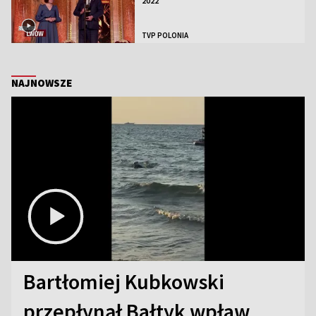
2022
TVP POLONIA
NAJNOWSZE
Bartłomiej Kubkowski
przepłynął Bałtyk wpław