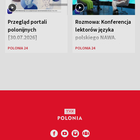
Przegląd portali
Rozmowa: Konferencja
polonijnych
lektorów języka
[30.07.2026]
polskiego NAWA.
Goście: dr Wojciech
POLONIA 24
POLONIA 24
Karczewski Gabriela
Urbańska-Legutko