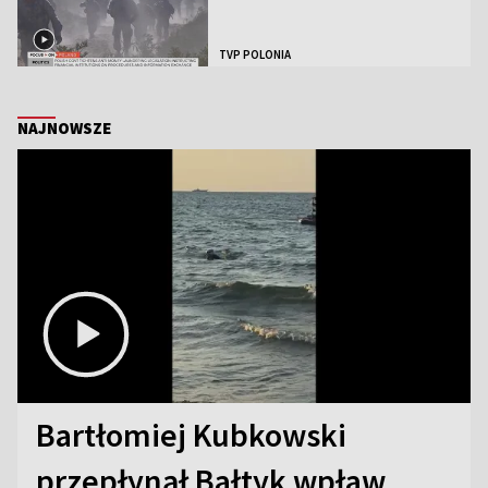
TVP POLONIA
NAJNOWSZE
Bartłomiej Kubkowski
przepłynął Bałtyk wpław