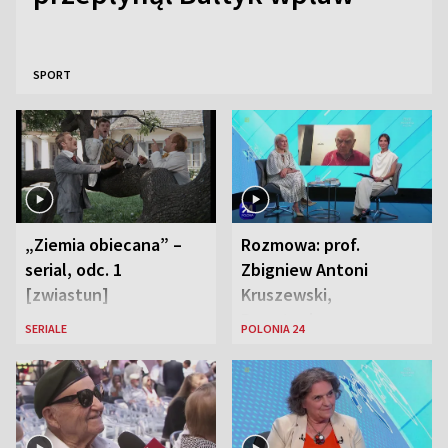
SPORT
„Ziemia obiecana” –
Rozmowa: prof.
serial, odc. 1
Zbigniew Antoni
[zwiastun]
Kruszewski,
Powstaniec
SERIALE
POLONIA 24
Warszawski oraz Aga
Zaryan, piosenkarka