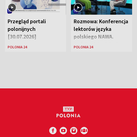
Przegląd portali
Rozmowa: Konferencja
polonijnych
lektorów języka
[30.07.2026]
polskiego NAWA.
Goście: dr Wojciech
POLONIA 24
POLONIA 24
Karczewski Gabriela
Urbańska-Legutko