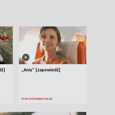
dź]
„Ania” [zapowiedź]
FILMY DOKUMENTALNE