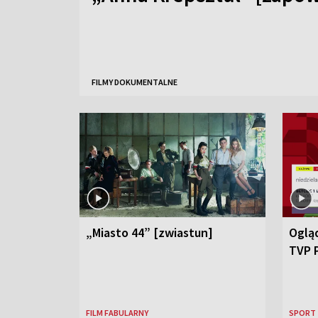
FILMY DOKUMENTALNE
„Miasto 44” [zwiastun]
Ogląd
TVP 
FILM FABULARNY
SPORT