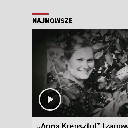
NAJNOWSZE
„Anna Krepsztul” [zapow