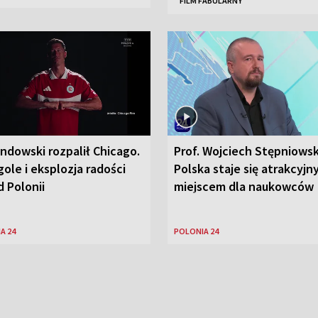
FILM FABULARNY
ndowski rozpalił Chicago.
Prof. Wojciech Stępniowsk
ole i eksplozja radości
Polska staje się atrakcyj
 Polonii
miejscem dla naukowców
A 24
POLONIA 24