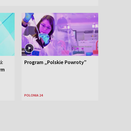
i:
Program „Polskie Powroty”
nym
POLONIA 24