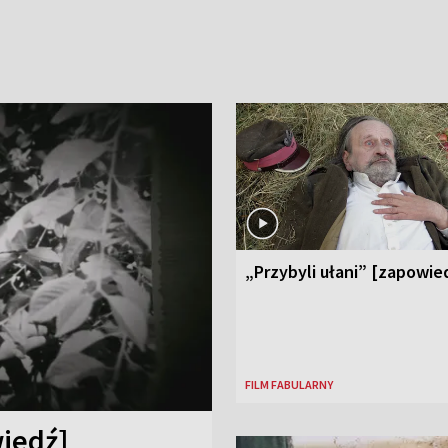
„Przybyli ułani” [zapowie
FILM FABULARNY
iedź]