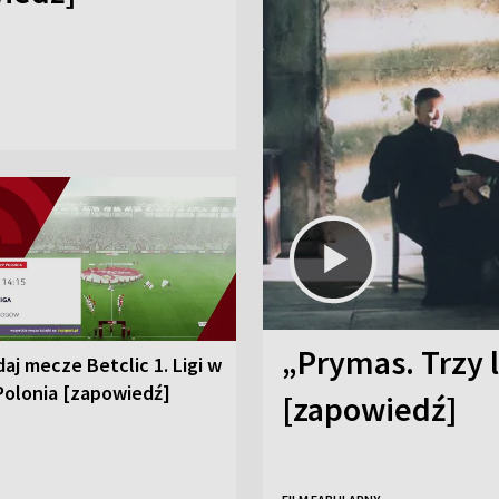
„Prymas. Trzy l
aj mecze Betclic 1. Ligi w
Polonia [zapowiedź]
[zapowiedź]