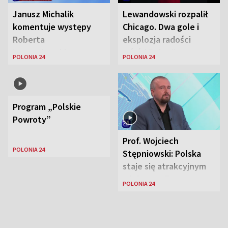
Janusz Michalik
Lewandowski rozpalił
komentuje występy
Chicago. Dwa gole i
Roberta
eksplozja radości
Lewandowskiego w
wśród Polonii
POLONIA 24
POLONIA 24
Stanach
Zjednoczonych
Program „Polskie
Powroty”
Prof. Wojciech
POLONIA 24
Stępniowski: Polska
staje się atrakcyjnym
miejscem dla
POLONIA 24
naukowców