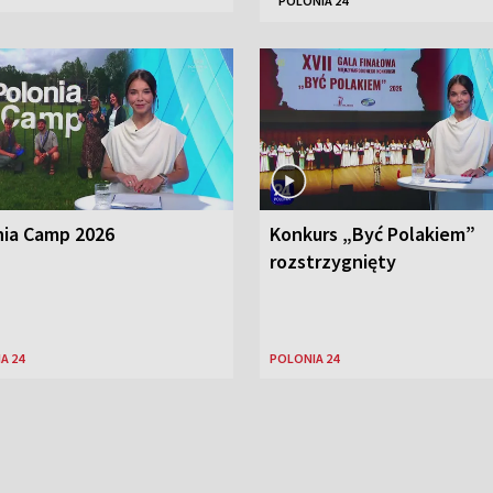
POLONIA 24
nia Camp 2026
Konkurs „Być Polakiem”
rozstrzygnięty
A 24
POLONIA 24