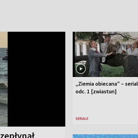
„Ziemia obiecana” – serial
odc. 1 [zwiastun]
SERIALE
rzepłynął