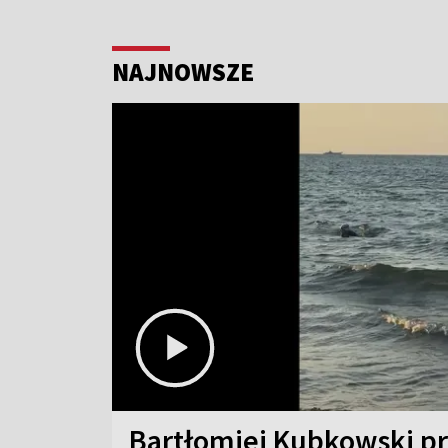
NAJNOWSZE
Bartłomiej Kubkowski p