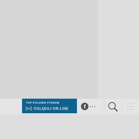
...
TVP POLONIA STREAM
OGLĄDAJ ON-LINE