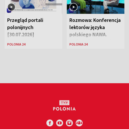
Przegląd portali
Rozmowa: Konferencja
polonijnych
lektorów języka
[30.07.2026]
polskiego NAWA.
Goście: dr Wojciech
POLONIA 24
POLONIA 24
Karczewski Gabriela
Urbańska-Legutko