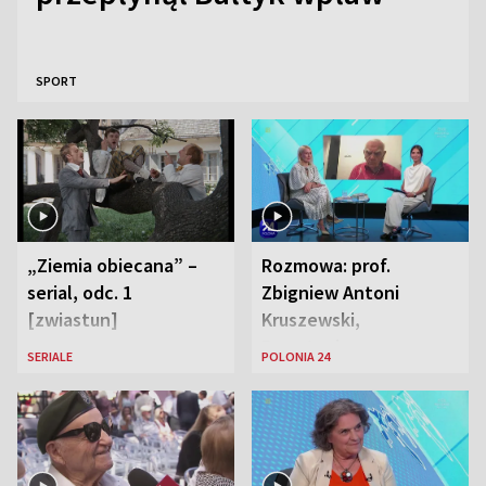
SPORT
„Ziemia obiecana” –
Rozmowa: prof.
serial, odc. 1
Zbigniew Antoni
[zwiastun]
Kruszewski,
Powstaniec
SERIALE
POLONIA 24
Warszawski oraz Aga
Zaryan, piosenkarka