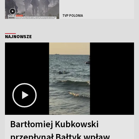
TVP POLONIA
NAJNOWSZE
Bartłomiej Kubkowski
przepłynął Bałtyk wpław