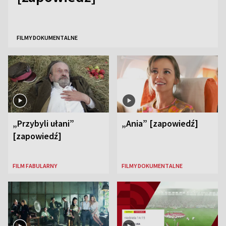
FILMY DOKUMENTALNE
„Przybyli ułani”
„Ania” [zapowiedź]
[zapowiedź]
FILM FABULARNY
FILMY DOKUMENTALNE