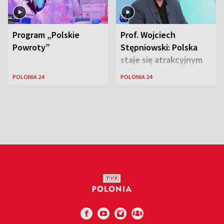
Program „Polskie
Prof. Wojciech
Powroty”
Stępniowski: Polska
staje się atrakcyjnym
miejscem dla
POLONIA 24
POLONIA 24
naukowców