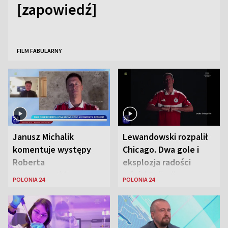
[zapowiedź]
FILM FABULARNY
Janusz Michalik
Lewandowski rozpalił
komentuje występy
Chicago. Dwa gole i
Roberta
eksplozja radości
Lewandowskiego w
wśród Polonii
POLONIA 24
POLONIA 24
Stanach
Zjednoczonych