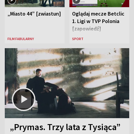
„Miasto 44” [zwiastun]
Oglądaj mecze Betclic
1. Ligi w TVP Polonia
[zapowiedź]
FILM FABULARNY
SPORT
„Prymas. Trzy lata z Tysiąca”