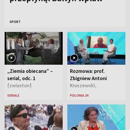
SPORT
„Ziemia obiecana” –
Rozmowa: prof.
serial, odc. 1
Zbigniew Antoni
[zwiastun]
Kruszewski,
Powstaniec
SERIALE
POLONIA 24
Warszawski oraz Aga
Zaryan, piosenkarka