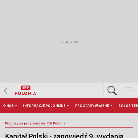
O NAS
INFORMACJE POLONIJNE
PROGRAMY WŁASNE
ZGŁOŚ TEM
Propozycje programowe TVP Polonia
Kapitał Polski - zapowiedź 9. wydania