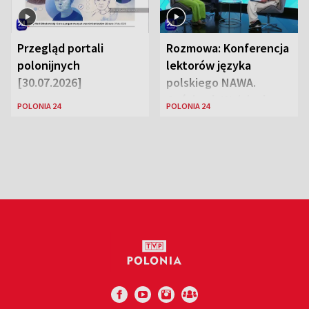
Przegląd portali
Rozmowa: Konferencja
polonijnych
lektorów języka
[30.07.2026]
polskiego NAWA.
Goście: dr Wojciech
POLONIA 24
POLONIA 24
Karczewski Gabriela
Urbańska-Legutko