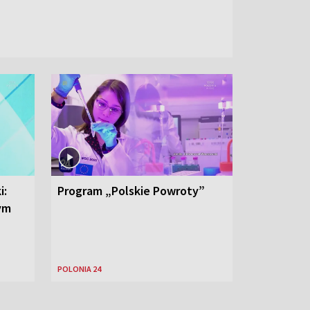
i:
Program „Polskie Powroty”
nym
POLONIA 24