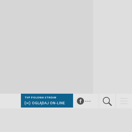
...
TVP POLONIA STREAM
OGLĄDAJ ON-LINE