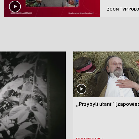
ZOOM TVP POLO
„Przybyli ułani” [zapowie
FILM FABULARNY