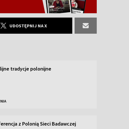
UDOSTĘPNIJ NA X
ilijne tradycje polonijne
NIA
ferencja z Polonią Sieci Badawczej