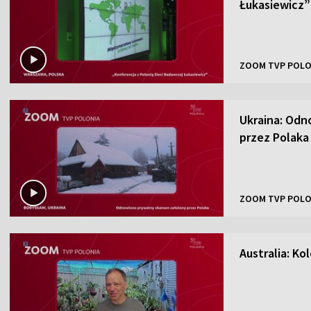
Łukasiewicz”
ZOOM TVP POLO
Ukraina: Odn
przez Polaka
ZOOM TVP POLO
Australia: K