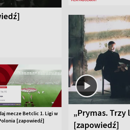
iedź]
„Prymas. Trzy l
aj mecze Betclic 1. Ligi w
Polonia [zapowiedź]
[zapowiedź]