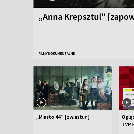
„Anna Krepsztul” [zapow
FILMY DOKUMENTALNE
„Miasto 44” [zwiastun]
Ogląd
TVP 