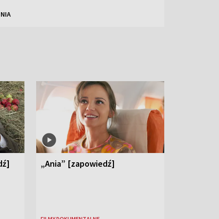
NIA
dź]
„Ania” [zapowiedź]
FILMY DOKUMENTALNE