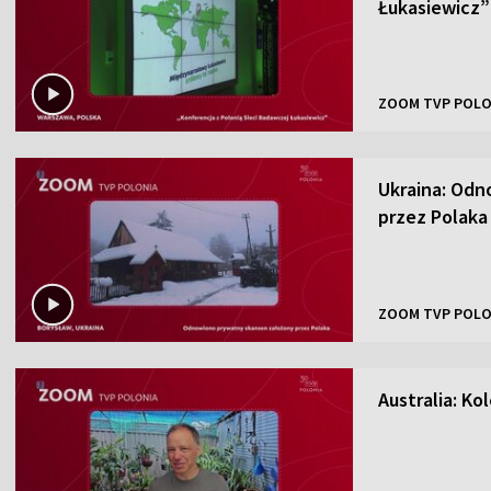
Łukasiewicz”
ZOOM TVP POLO
Ukraina: Odn
przez Polaka
ZOOM TVP POLO
Australia: K