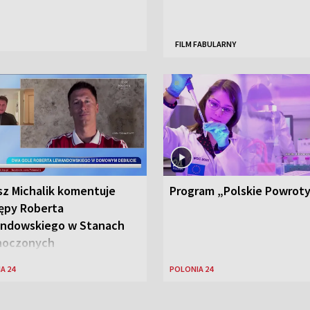
FILM FABULARNY
sz Michalik komentuje
Program „Polskie Powrot
ępy Roberta
ndowskiego w Stanach
noczonych
A 24
POLONIA 24