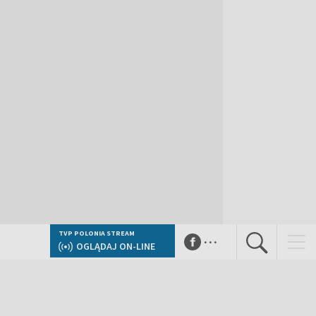
...
TVP POLONIA STREAM
OGLĄDAJ ON-LINE