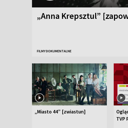
„Anna Krepsztul” [zapow
FILMY DOKUMENTALNE
„Miasto 44” [zwiastun]
Ogląd
TVP 