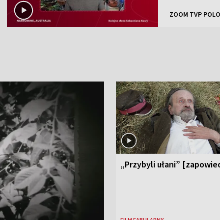
ZOOM TVP POLO
„Przybyli ułani” [zapowie
FILM FABULARNY