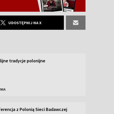
UDOSTĘPNIJ NA X
ilijne tradycje polonijne
NIA
ferencja z Polonią Sieci Badawczej