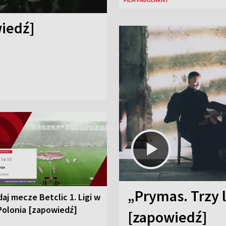
iedź]
„Prymas. Trzy l
aj mecze Betclic 1. Ligi w
Polonia [zapowiedź]
[zapowiedź]