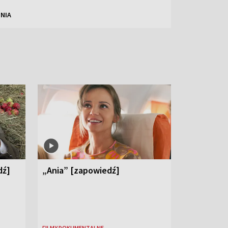
NIA
dź]
„Ania” [zapowiedź]
FILMY DOKUMENTALNE