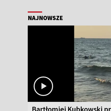
NAJNOWSZE
Bartłomiej Kubkowski p