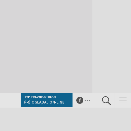
...
TVP POLONIA STREAM
OGLĄDAJ ON-LINE