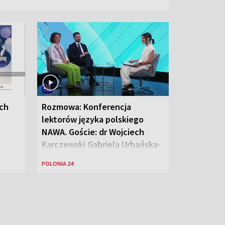
ych
Rozmowa: Konferencja
lektorów języka polskiego
NAWA. Goście: dr Wojciech
Karczewski Gabriela Urbańska-
Legutko
POLONIA 24