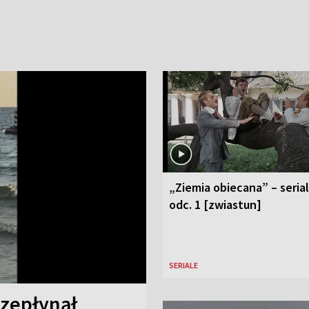
„Ziemia obiecana” – serial
odc. 1 [zwiastun]
SERIALE
rzepłynął