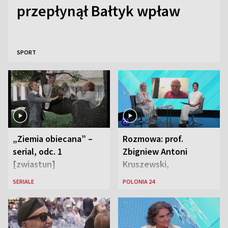
przepłynął Bałtyk wpław
SPORT
„Ziemia obiecana” –
Rozmowa: prof.
serial, odc. 1
Zbigniew Antoni
[zwiastun]
Kruszewski,
Powstaniec
SERIALE
POLONIA 24
Warszawski oraz Aga
Zaryan, piosenkarka