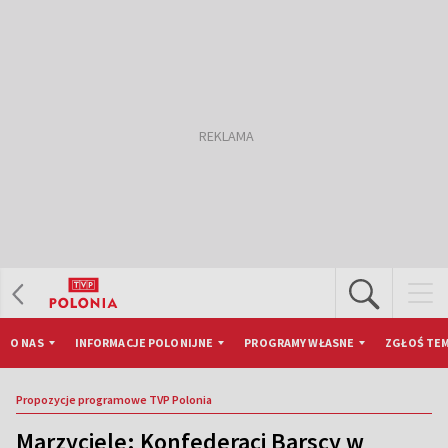
O NAS
INFORMACJE POLONIJNE
PROGRAMY WŁASNE
ZGŁOŚ TEM
Propozycje programowe TVP Polonia
Marzyciele: Konfederaci Barscy w