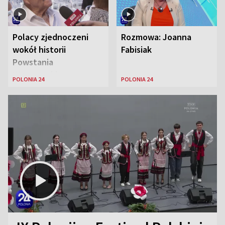
Polacy zjednoczeni
Rozmowa: Joanna
wokół historii
Fabisiak
Powstania
Warszawskiego
POLONIA 24
POLONIA 24