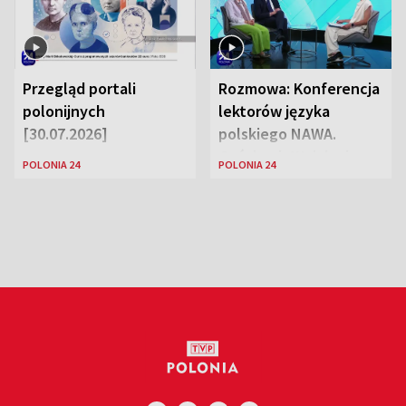
Przegląd portali
Rozmowa: Konferencja
polonijnych
lektorów języka
[30.07.2026]
polskiego NAWA.
Goście: dr Wojciech
POLONIA 24
POLONIA 24
Karczewski Gabriela
Urbańska-Legutko