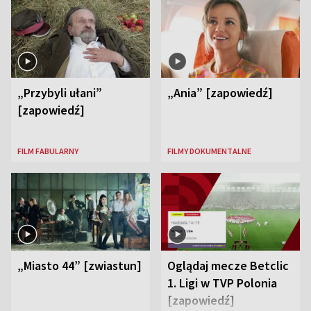
„Przybyli ułani”
„Ania” [zapowiedź]
[zapowiedź]
FILM FABULARNY
FILMY DOKUMENTALNE
„Miasto 44” [zwiastun]
Oglądaj mecze Betclic
1. Ligi w TVP Polonia
[zapowiedź]