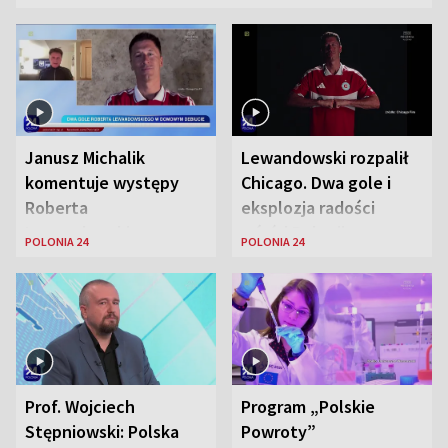
Janusz Michalik
Lewandowski rozpalił
komentuje występy
Chicago. Dwa gole i
Roberta
eksplozja radości
Lewandowskiego w
wśród Polonii
POLONIA 24
POLONIA 24
Stanach
Zjednoczonych
Prof. Wojciech
Program „Polskie
Stępniowski: Polska
Powroty”