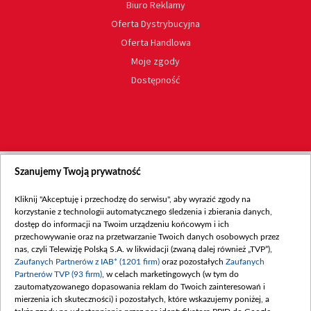
Biuro Reklamy
Oferta Dystrybucyjna
Oferta Handlowa
Moje zgody
Dostępność
Szanujemy Twoją prywatność
Kliknij "Akceptuję i przechodzę do serwisu", aby wyrazić zgody na
korzystanie z technologii automatycznego śledzenia i zbierania danych,
dostęp do informacji na Twoim urządzeniu końcowym i ich
przechowywanie oraz na przetwarzanie Twoich danych osobowych przez
nas, czyli Telewizję Polską S.A. w likwidacji (zwaną dalej również „TVP”),
Zaufanych Partnerów z IAB* (1201 firm)
oraz pozostałych
Zaufanych
Partnerów TVP (93 firm)
, w celach marketingowych (w tym do
zautomatyzowanego dopasowania reklam do Twoich zainteresowań i
mierzenia ich skuteczności) i pozostałych, które wskazujemy poniżej, a