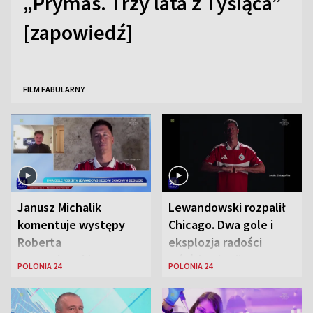
„Prymas. Trzy lata z Tysiąca”
[zapowiedź]
FILM FABULARNY
Janusz Michalik
Lewandowski rozpalił
komentuje występy
Chicago. Dwa gole i
Roberta
eksplozja radości
Lewandowskiego w
wśród Polonii
POLONIA 24
POLONIA 24
Stanach
Zjednoczonych