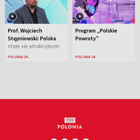
Prof. Wojciech
Program „Polskie
Stępniowski: Polska
Powroty”
staje się atrakcyjnym
miejscem dla
POLONIA 24
POLONIA 24
naukowców