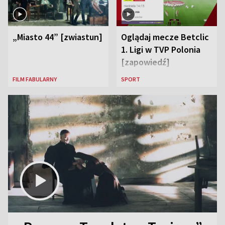
„Miasto 44” [zwiastun]
Oglądaj mecze Betclic
1. Ligi w TVP Polonia
[zapowiedź]
FILM FABULARNY
SPORT