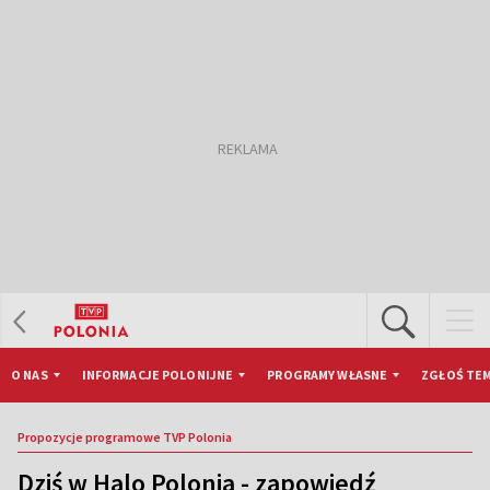
O NAS
INFORMACJE POLONIJNE
PROGRAMY WŁASNE
ZGŁOŚ TEM
Propozycje programowe TVP Polonia
Dziś w Halo Polonia - zapowiedź