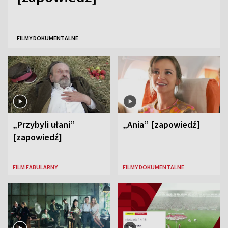
FILMY DOKUMENTALNE
„Przybyli ułani”
„Ania” [zapowiedź]
[zapowiedź]
FILM FABULARNY
FILMY DOKUMENTALNE