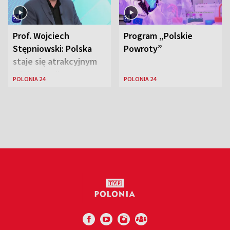
Prof. Wojciech
Program „Polskie
Stępniowski: Polska
Powroty”
staje się atrakcyjnym
miejscem dla
POLONIA 24
POLONIA 24
naukowców