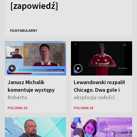
[zapowiedź]
FILM FABULARNY
Janusz Michalik
Lewandowski rozpalił
komentuje występy
Chicago. Dwa gole i
Roberta
eksplozja radości
Lewandowskiego w
wśród Polonii
POLONIA 24
POLONIA 24
Stanach
Zjednoczonych