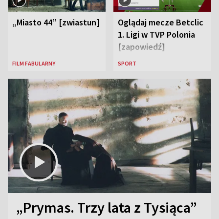
„Miasto 44” [zwiastun]
Oglądaj mecze Betclic
1. Ligi w TVP Polonia
[zapowiedź]
FILM FABULARNY
SPORT
„Prymas. Trzy lata z Tysiąca”