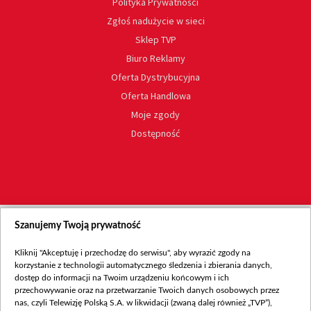
Polityka Prywatności
Zgłoś nadużycie w sieci
Sklep TVP
Biuro Reklamy
Oferta Dystrybucyjna
Oferta Handlowa
Moje zgody
Dostępność
Szanujemy Twoją prywatność
Kliknij "Akceptuję i przechodzę do serwisu", aby wyrazić zgody na
korzystanie z technologii automatycznego śledzenia i zbierania danych,
dostęp do informacji na Twoim urządzeniu końcowym i ich
przechowywanie oraz na przetwarzanie Twoich danych osobowych przez
nas, czyli Telewizję Polską S.A. w likwidacji (zwaną dalej również „TVP”),