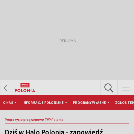
O NAS
INFORMACJE POLONIJNE
PROGRAMY WŁASNE
ZGŁOŚ TEM
Propozycje programowe TVP Polonia
Dziś w Halo Polonia - zapowiedź