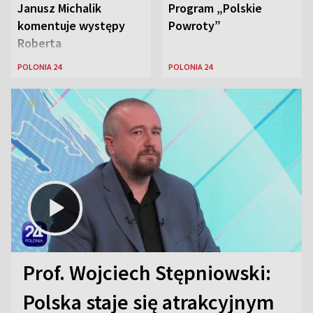
Janusz Michalik
Program „Polskie
komentuje występy
Powroty”
Roberta
Lewandowskiego w
POLONIA 24
POLONIA 24
Stanach
Zjednoczonych
Prof. Wojciech Stępniowski:
Polska staje się atrakcyjnym