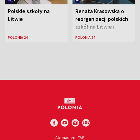
Polskie szkoły na
Renata Krasowska o
Litwie
reorganizacji polskich
szkół na Litwie i
sytuacji w Połukniu
POLONIA 24
POLONIA 24
Abonament TVP