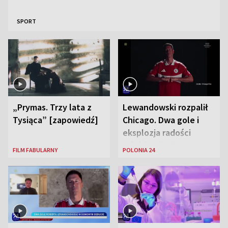
SPORT
„Prymas. Trzy lata z
Lewandowski rozpalił
Tysiąca” [zapowiedź]
Chicago. Dwa gole i
eksplozja radości
wśród Polonii
FILM FABULARNY
POLONIA 24