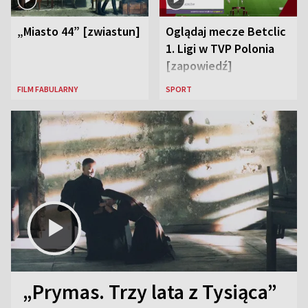
„Miasto 44” [zwiastun]
Oglądaj mecze Betclic
1. Ligi w TVP Polonia
[zapowiedź]
FILM FABULARNY
SPORT
„Prymas. Trzy lata z Tysiąca”