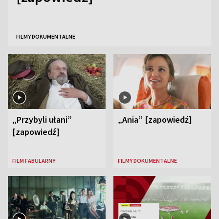
FILMY DOKUMENTALNE
„Przybyli ułani”
„Ania” [zapowiedź]
[zapowiedź]
FILM FABULARNY
FILMY DOKUMENTALNE