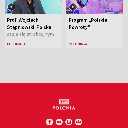
Prof. Wojciech
Program „Polskie
Stępniowski: Polska
Powroty”
staje się atrakcyjnym
miejscem dla
POLONIA 24
POLONIA 24
naukowców