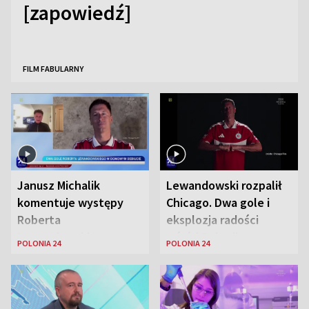
[zapowiedź]
FILM FABULARNY
Janusz Michalik
Lewandowski rozpalił
komentuje występy
Chicago. Dwa gole i
Roberta
eksplozja radości
Lewandowskiego w
wśród Polonii
POLONIA 24
POLONIA 24
Stanach
Zjednoczonych