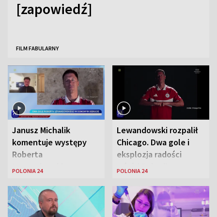
[zapowiedź]
FILM FABULARNY
Janusz Michalik
Lewandowski rozpalił
komentuje występy
Chicago. Dwa gole i
Roberta
eksplozja radości
Lewandowskiego w
wśród Polonii
POLONIA 24
POLONIA 24
Stanach
Zjednoczonych