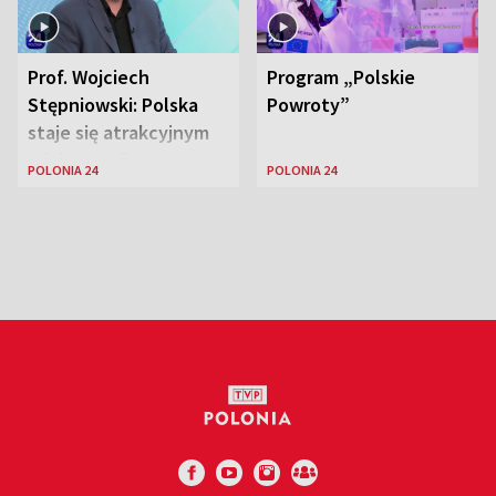
Prof. Wojciech
Program „Polskie
Stępniowski: Polska
Powroty”
staje się atrakcyjnym
miejscem dla
POLONIA 24
POLONIA 24
naukowców