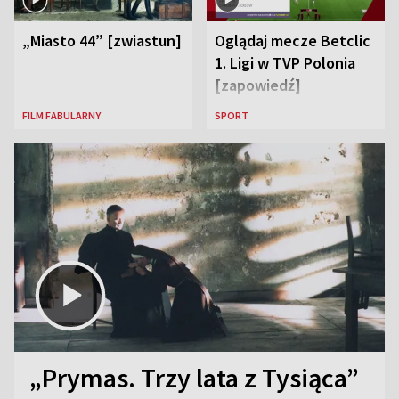
„Miasto 44” [zwiastun]
Oglądaj mecze Betclic
1. Ligi w TVP Polonia
[zapowiedź]
FILM FABULARNY
SPORT
„Prymas. Trzy lata z Tysiąca”