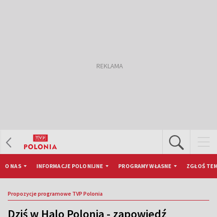
O NAS
INFORMACJE POLONIJNE
PROGRAMY WŁASNE
ZGŁOŚ TEM
Propozycje programowe TVP Polonia
Dziś w Halo Polonia - zapowiedź