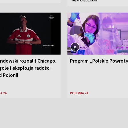
FILM FABULARNY
ndowski rozpalił Chicago.
Program „Polskie Powrot
ole i eksplozja radości
 Polonii
A 24
POLONIA 24