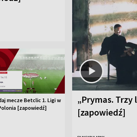
„Prymas. Trzy l
aj mecze Betclic 1. Ligi w
Polonia [zapowiedź]
[zapowiedź]