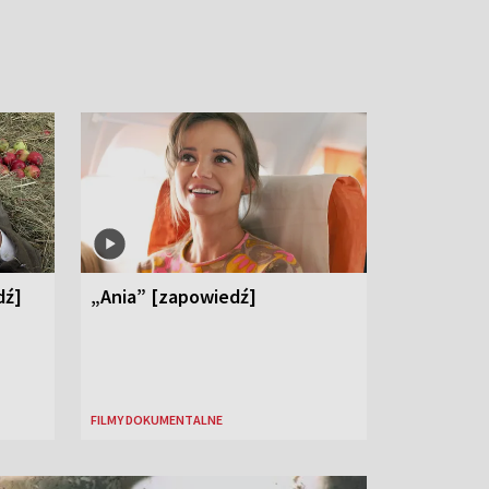
dź]
„Ania” [zapowiedź]
FILMY DOKUMENTALNE