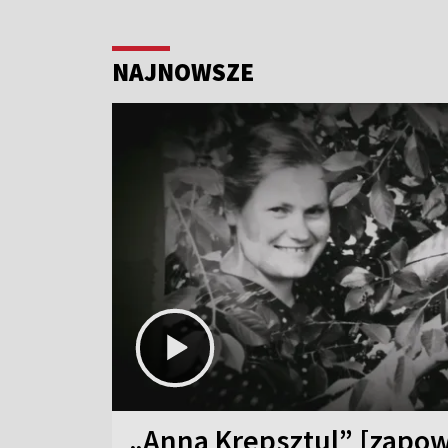
NAJNOWSZE
„Anna Krepsztul” [zapow