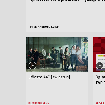
FILMY DOKUMENTALNE
„Miasto 44” [zwiastun]
Ogląd
TVP 
FILM FABULARNY
SPORT