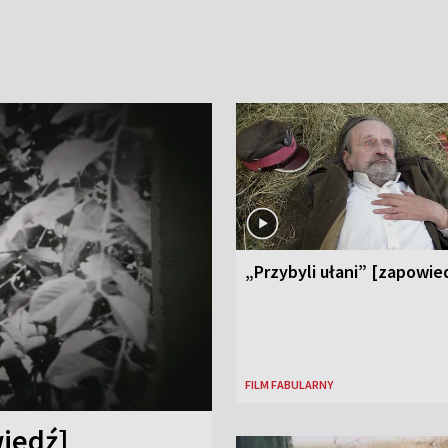
„Przybyli ułani” [zapowie
FILM FABULARNY
iedź]