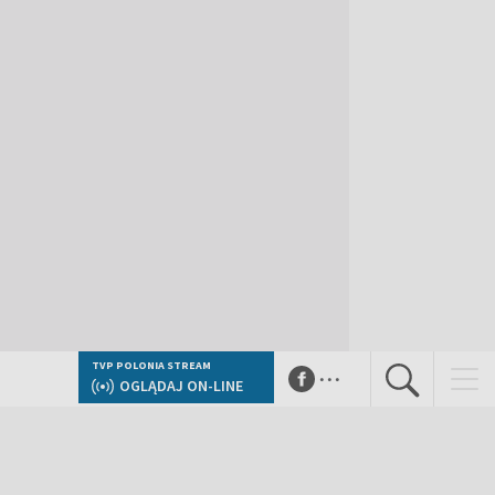
...
TVP POLONIA STREAM
OGLĄDAJ ON-LINE