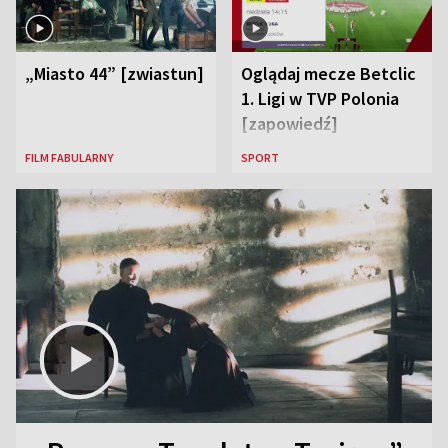
„Miasto 44” [zwiastun]
Oglądaj mecze Betclic
1. Ligi w TVP Polonia
[zapowiedź]
FILM FABULARNY
SPORT