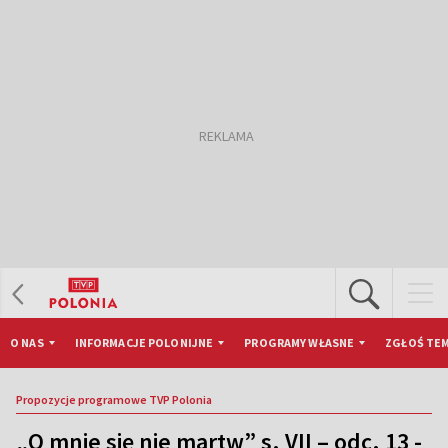
O NAS
INFORMACJE POLONIJNE
PROGRAMY WŁASNE
ZGŁOŚ TEM
Propozycje programowe TVP Polonia
„O mnie się nie martw” s. VII – odc. 13 -