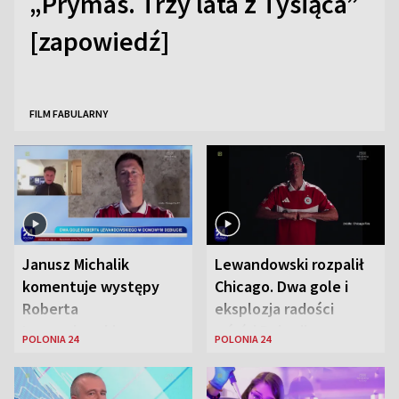
„Prymas. Trzy lata z Tysiąca”
[zapowiedź]
FILM FABULARNY
Janusz Michalik
Lewandowski rozpalił
komentuje występy
Chicago. Dwa gole i
Roberta
eksplozja radości
Lewandowskiego w
wśród Polonii
POLONIA 24
POLONIA 24
Stanach
Zjednoczonych