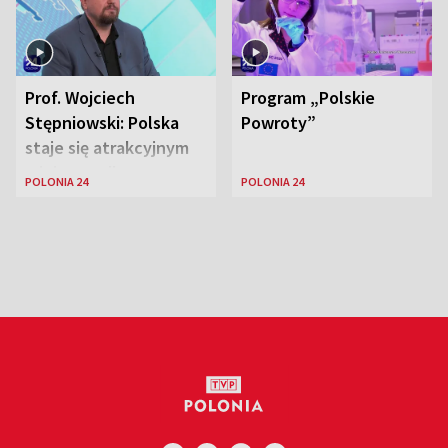
Prof. Wojciech
Program „Polskie
Stępniowski: Polska
Powroty”
staje się atrakcyjnym
miejscem dla
POLONIA 24
POLONIA 24
naukowców