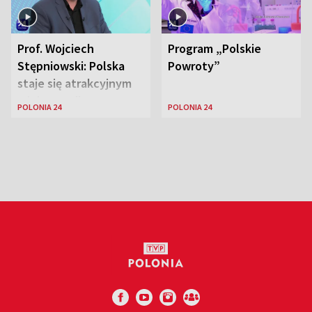
Prof. Wojciech
Program „Polskie
Stępniowski: Polska
Powroty”
staje się atrakcyjnym
miejscem dla
POLONIA 24
POLONIA 24
naukowców