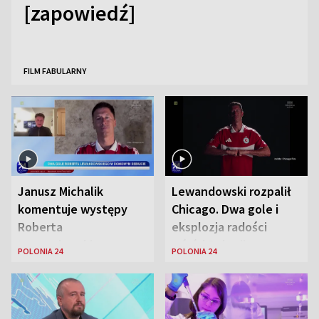
[zapowiedź]
FILM FABULARNY
Janusz Michalik
Lewandowski rozpalił
komentuje występy
Chicago. Dwa gole i
Roberta
eksplozja radości
Lewandowskiego w
wśród Polonii
POLONIA 24
POLONIA 24
Stanach
Zjednoczonych