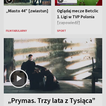
„Miasto 44” [zwiastun]
Oglądaj mecze Betclic
1. Ligi w TVP Polonia
[zapowiedź]
FILM FABULARNY
SPORT
„Prymas. Trzy lata z Tysiąca”