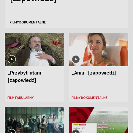
FILMY DOKUMENTALNE
„Przybyli ułani”
„Ania” [zapowiedź]
[zapowiedź]
FILM FABULARNY
FILMY DOKUMENTALNE