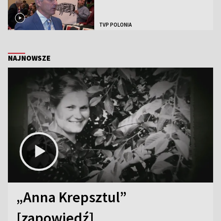
TVP POLONIA
NAJNOWSZE
„Anna Krepsztul”
[zapowiedź]