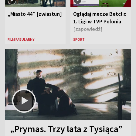
„Miasto 44” [zwiastun]
Oglądaj mecze Betclic
1. Ligi w TVP Polonia
[zapowiedź]
FILM FABULARNY
SPORT
„Prymas. Trzy lata z Tysiąca”