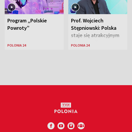
Program „Polskie
Prof. Wojciech
Powroty”
Stępniowski: Polska
staje się atrakcyjnym
miejscem dla
POLONIA 24
POLONIA 24
naukowców