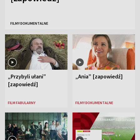
FILMY DOKUMENTALNE
„Przybyli ułani”
„Ania” [zapowiedź]
[zapowiedź]
FILM FABULARNY
FILMY DOKUMENTALNE