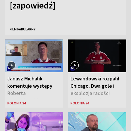
[zapowiedź]
FILM FABULARNY
Janusz Michalik
Lewandowski rozpalił
komentuje występy
Chicago. Dwa gole i
Roberta
eksplozja radości
Lewandowskiego w
wśród Polonii
POLONIA 24
POLONIA 24
Stanach
Zjednoczonych