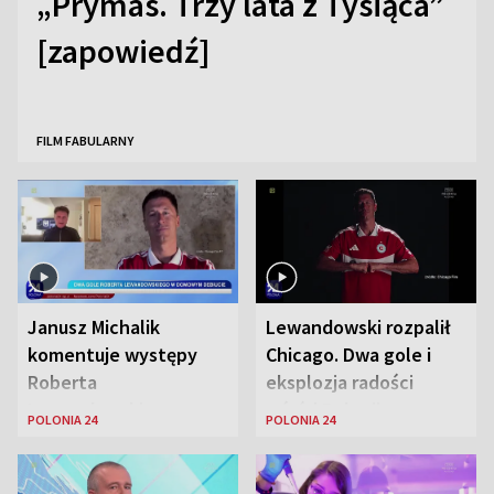
„Prymas. Trzy lata z Tysiąca”
[zapowiedź]
FILM FABULARNY
Janusz Michalik
Lewandowski rozpalił
komentuje występy
Chicago. Dwa gole i
Roberta
eksplozja radości
Lewandowskiego w
wśród Polonii
POLONIA 24
POLONIA 24
Stanach
Zjednoczonych