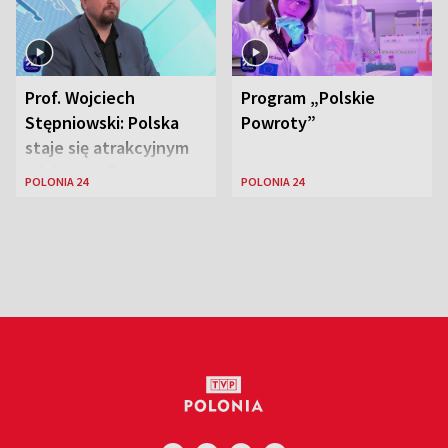
Prof. Wojciech
Program „Polskie
Stępniowski: Polska
Powroty”
staje się atrakcyjnym
miejscem dla
POLONIA 24
POLONIA 24
naukowców