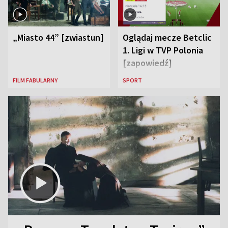
„Miasto 44” [zwiastun]
Oglądaj mecze Betclic
1. Ligi w TVP Polonia
[zapowiedź]
FILM FABULARNY
SPORT