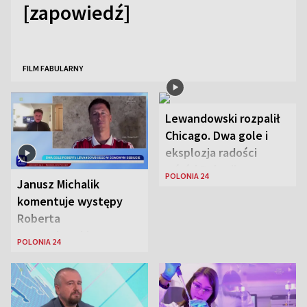
[zapowiedź]
FILM FABULARNY
Lewandowski rozpalił
Chicago. Dwa gole i
eksplozja radości
wśród Polonii
POLONIA 24
Janusz Michalik
komentuje występy
Roberta
Lewandowskiego w
POLONIA 24
Stanach
Zjednoczonych