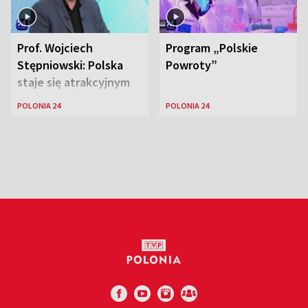
Prof. Wojciech
Program „Polskie
Stępniowski: Polska
Powroty”
staje się atrakcyjnym
miejscem dla
POLONIA 24
POLONIA 24
naukowców