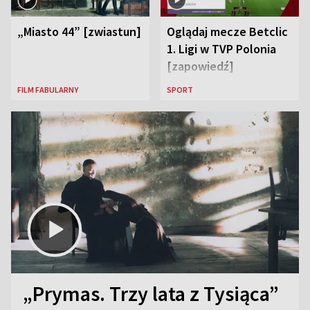
„Miasto 44” [zwiastun]
Oglądaj mecze Betclic
1. Ligi w TVP Polonia
[zapowiedź]
FILM FABULARNY
SPORT
„Prymas. Trzy lata z Tysiąca”