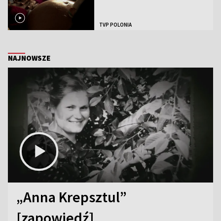
TVP POLONIA
NAJNOWSZE
„Anna Krepsztul”
[zapowiedź]