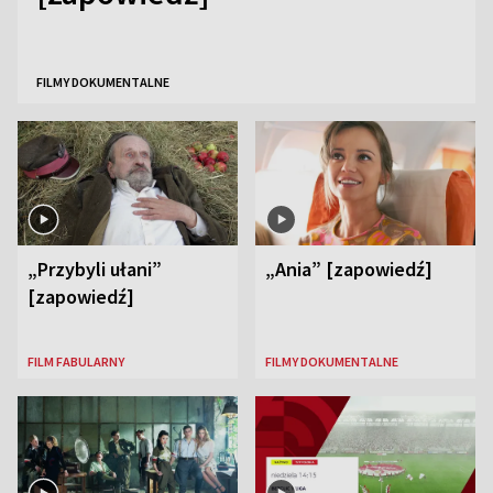
FILMY DOKUMENTALNE
„Przybyli ułani”
„Ania” [zapowiedź]
[zapowiedź]
FILM FABULARNY
FILMY DOKUMENTALNE