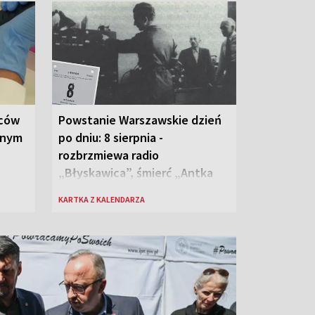
wców
Powstanie Warszawskie dzień
anym
po dniu: 8 sierpnia -
rozbrzmiewa radio
„Błyskawica”, śmierć „Antka
Rozpylacza”
KARTKA Z KALENDARZA