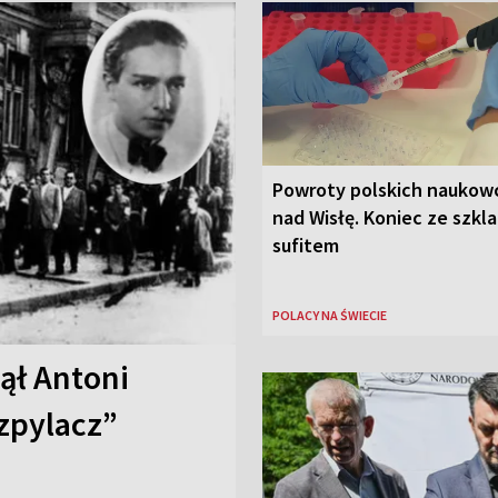
Powroty polskich nauko
nad Wisłę. Koniec ze szkl
sufitem
POLACY NA ŚWIECIE
nął Antoni
zpylacz”