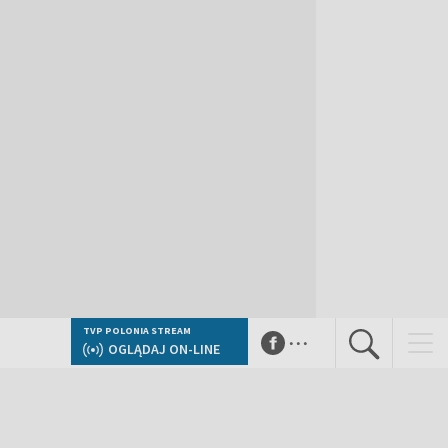
...
TVP POLONIA STREAM
OGLĄDAJ ON-LINE