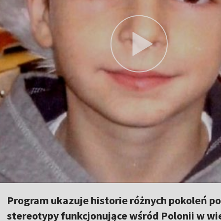
Program ukazuje historie różnych pokoleń p
stereotypy funkcjonujące wśród Polonii w wie