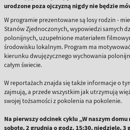
urodzone poza ojczyzną nigdy nie będzie mó
W programie prezentowane są losy rodzin - m
Stanów Zjednoczonych, wypowiedzi samych dzie
polonijnych, uzupełnione materiałem filmowy
środowisku lokalnym. Program ma motywować
kierunku dwujęzycznego wychowania polonijnych
całym świecie.
W reportażach znajda się także informacje o tym
zajmują, a przede wszystkim jak utrzymują więź
swojej tożsamości z pokolenia na pokolenie.
Na pierwszy odcinek cyklu „W naszym domu
sobotę, 2 grudnia o godz. 15:30, niedzielę, 3 