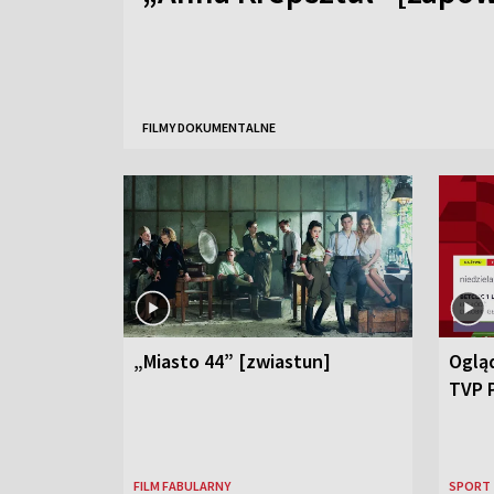
FILMY DOKUMENTALNE
„Miasto 44” [zwiastun]
Ogląd
TVP 
FILM FABULARNY
SPORT