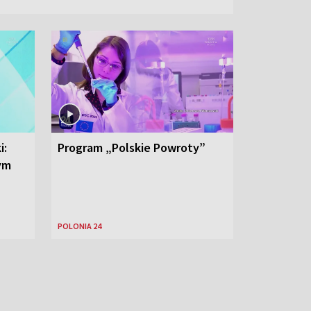
i:
Program „Polskie Powroty”
nym
POLONIA 24