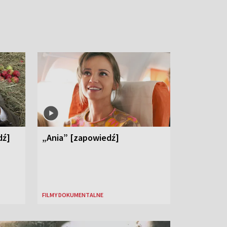
dź]
„Ania” [zapowiedź]
FILMY DOKUMENTALNE