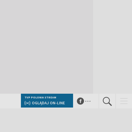
...
TVP POLONIA STREAM
OGLĄDAJ ON-LINE