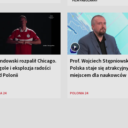
FILM FABULARNY
ndowski rozpalił Chicago.
Prof. Wojciech Stępniowsk
ole i eksplozja radości
Polska staje się atrakcyj
 Polonii
miejscem dla naukowców
A 24
POLONIA 24