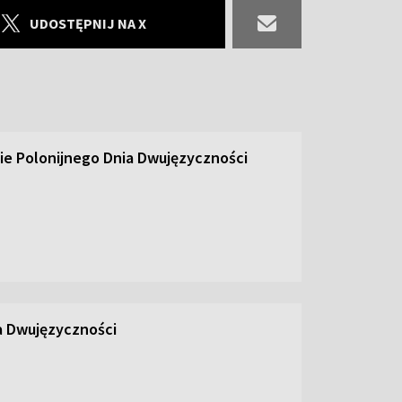
UDOSTĘPNIJ NA X
e Polonijnego Dnia Dwujęzyczności
ia Dwujęzyczności