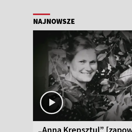
NAJNOWSZE
„Anna Krepsztul” [zapow