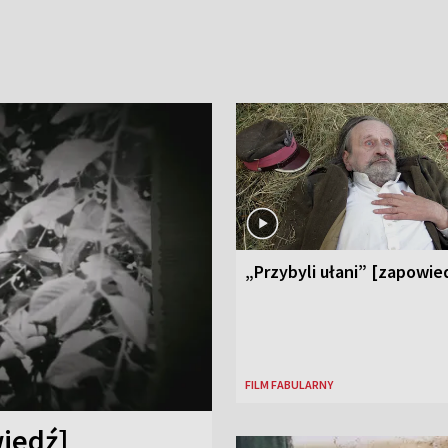
„Przybyli ułani” [zapowie
FILM FABULARNY
iedź]