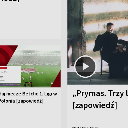
„Prymas. Trzy l
aj mecze Betclic 1. Ligi w
Polonia [zapowiedź]
[zapowiedź]