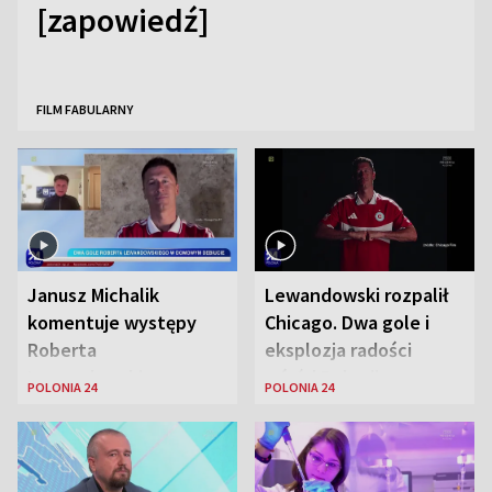
[zapowiedź]
FILM FABULARNY
Janusz Michalik
Lewandowski rozpalił
komentuje występy
Chicago. Dwa gole i
Roberta
eksplozja radości
Lewandowskiego w
wśród Polonii
POLONIA 24
POLONIA 24
Stanach
Zjednoczonych