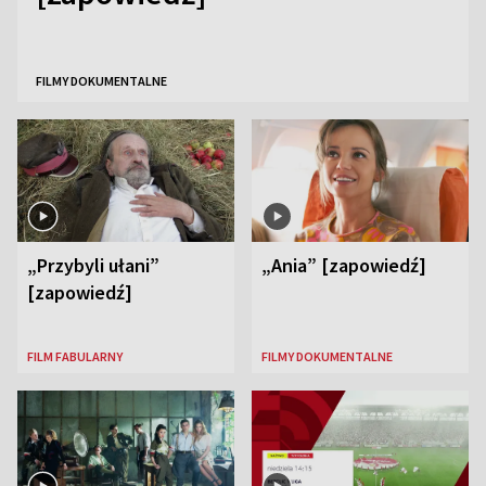
FILMY DOKUMENTALNE
„Przybyli ułani”
„Ania” [zapowiedź]
[zapowiedź]
FILM FABULARNY
FILMY DOKUMENTALNE