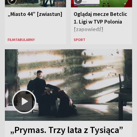
„Miasto 44” [zwiastun]
Oglądaj mecze Betclic
1. Ligi w TVP Polonia
[zapowiedź]
FILM FABULARNY
SPORT
„Prymas. Trzy lata z Tysiąca”