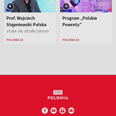
Prof. Wojciech
Program „Polskie
Stępniowski: Polska
Powroty”
staje się atrakcyjnym
miejscem dla
POLONIA 24
POLONIA 24
naukowców