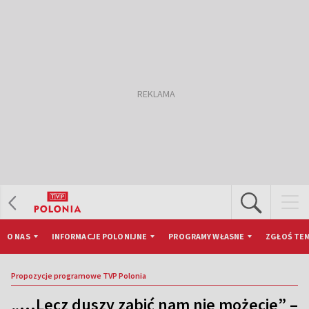
O NAS
INFORMACJE POLONIJNE
PROGRAMY WŁASNE
ZGŁOŚ TEM
Propozycje programowe TVP Polonia
„…Lecz duszy zabić nam nie możecie” –