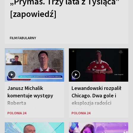
„Prymas. Trzy lata z Tysiąca”
[zapowiedź]
FILM FABULARNY
Janusz Michalik
Lewandowski rozpalił
komentuje występy
Chicago. Dwa gole i
Roberta
eksplozja radości
Lewandowskiego w
wśród Polonii
POLONIA 24
POLONIA 24
Stanach
Zjednoczonych