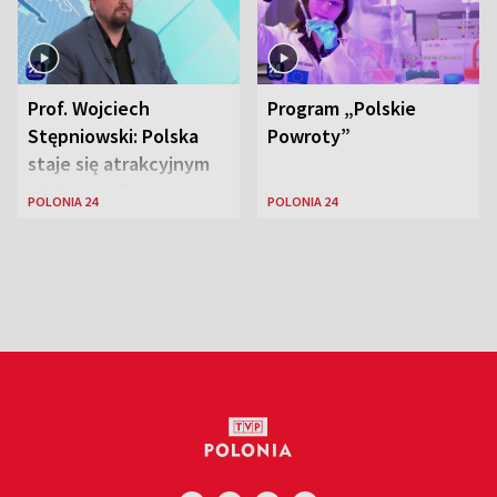
Prof. Wojciech
Program „Polskie
Stępniowski: Polska
Powroty”
staje się atrakcyjnym
miejscem dla
POLONIA 24
POLONIA 24
naukowców