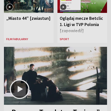
„Miasto 44” [zwiastun]
Oglądaj mecze Betclic
1. Ligi w TVP Polonia
[zapowiedź]
FILM FABULARNY
SPORT