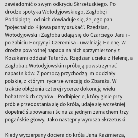
zawiadomić o swym odkryciu Skrzetuskiego. Po
drodze spotyka Wołodyjowskiego, Zagłobę i
Podbipiętę i od nich dowiaduje się, że jego pan
"pojechał do Kijowa panny szukać". Rzędzian,
Wołodyjowski i Zagłoba udają się do Czarciego Jaru i -
po zabiciu Horpyny i Czeremisa - uwalniają Helenę. W
drodze powrotnej napada na nich sprzymierzony z
Kozakami oddział Tatarów. Rzędzian ucieka z Heleną, a
Zagłoba z Wołodyjowskim próbują powstrzymać
napastników. Z pomocą przychodzą im oddziały
polskie, z którymi rycerze wracają do Zbaraża. W
trakcie oblężenia czterej rycerze dokonują wielu
bohaterskich czynów - Podbipięcie, który ginie przy
próbie przedostania się do króla, udaje się wcześniej
dopełnić ślubowania i ścina za jednym zamachem trzy
pogańskie głowy. Jako następny wyrusza Skrzetuski.
Kiedy wyczerpany dociera do króla Jana Kazimierza,