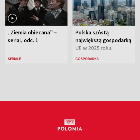
„Ziemia obiecana” –
Polska szóstą
serial, odc. 1
największą gospodarką
UE w 2025 roku.
Najnowsze dane
SERIALE
GOSPODARKA
Eurostatu