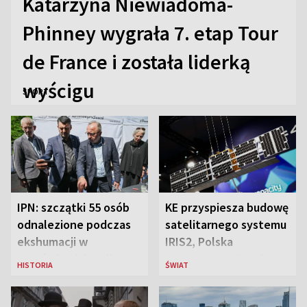
Katarzyna Niewiadoma-
Phinney wygrała 7. etap Tour
de France i została liderką
wyścigu
SPORT
IPN: szczątki 55 osób
KE przyspiesza budowę
odnalezione podczas
satelitarnego systemu
ekshumacji w
IRIS2, Polska
Ostrówkach i Woli
przeznaczy 656 mln
HISTORIA
ŚWIAT
Ostrowieckiej
euro