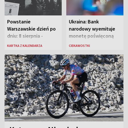
Powstanie
Ukraina: Bank
Warszawskie dzień po
narodowy wyemituje
dniu: 8 sierpnia -
monetę poświęconą
rozbrzmiewa radio
św. Janowi Pawłowi II
KARTKA Z KALENDARZA
CIEKAWOSTKI
„Błyskawica”, śmierć
„Antka Rozpylacza”