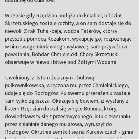
W czasie gdy Rzędzian podąża do kniahini, oddział
Skrzetuskiego zostaje rozbity, a on sam dostaje się do
niewoli. Z rąk Tuhaj-beja, wodza Tatarów, którzy
przyszli z pomocą Kozakom, wykupuje go, rozpoznając
w nim swego niedawnego wybawcę, sam przywódca
powstania, Bohdan Chmielnicki. Chory Skrzetuski
obserwuje w niewoli bitwę pod Żółtymi Wodami.
Uwolniony, z listem żelaznym - buławą
pułkownikowską, wręczoną mu przez Chmielnickiego,
udaje się do Rozłogów. Ku swemu przerażeniu zastaje
tam tylko zgliszcza. Okazuje się bowiem, iż wysłany z
listem Rzędzian dostał się w ręce Bohuna, który,
dowiedziawszy się z przechwyconego listu o złamaniu
przez kniahinię danego mu słowa, wyruszył do
Rozłogów. Okrutnie zemścił się na Kurcewiczach - ginie