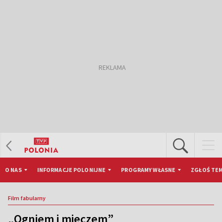
O NAS
INFORMACJE POLONIJNE
PROGRAMY WŁASNE
ZGŁOŚ TEM
Film fabularny
„Ogniem i mieczem”