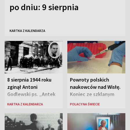
po dniu: 9 sierpnia
KARTKA Z KALENDARZA
8 sierpnia 1944 roku
Powroty polskich
zginął Antoni
naukowców nad Wisłę.
Godlewski ps. „Antek
Koniec ze szklanym
Rozpylacz”
sufitem
KARTKA Z KALENDARZA
POLACY NA ŚWIECIE