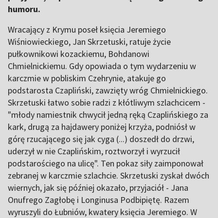
humoru.
Wracający z Krymu poseł księcia Jeremiego
Wiśniowieckiego, Jan Skrzetuski, ratuje życie
pułkownikowi kozackiemu, Bohdanowi
Chmielnickiemu. Gdy opowiada o tym wydarzeniu w
karczmie w pobliskim Czehrynie, atakuje go
podstarosta Czapliński, zawzięty wróg Chmielnickiego.
Skrzetuski łatwo sobie radzi z kłótliwym szlachcicem -
"młody namiestnik chwycił jedną ręką Czaplińskiego za
kark, drugą za hajdawery poniżej krzyża, podniósł w
górę rzucającego się jak cyga (...) doszedł do drzwi,
uderzył w nie Czaplińskim, roztworzył i wyrzucił
podstarościego na ulicę". Ten pokaz siły zaimponował
zebranej w karczmie szlachcie. Skrzetuski zyskał dwóch
wiernych, jak się później okazało, przyjaciół - Jana
Onufrego Zagłobę i Longinusa Podbipiętę. Razem
wyruszyli do Łubniów, kwatery księcia Jeremiego. W