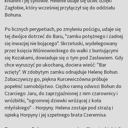
kniahini i jej synowie. Helenie udaje się uciec dzięki
Zagłobie, który wcześniej przyłączył się do oddziału
Bohuna.
Po licznych perypetiach, po zmyleniu pościgu, udaje się
tej dwójce dotrzeć do Baru, "zamku potężnego i żadnej
się inwazjej nie bojącego". Skrzetuski, wydelegowany
przez księcia Wiśniowieckiego do walki z buntującymi
się Kozakami, dowiaduje się o tym pod Zasławiem. Gdy
chce wyruszyć po ukochaną, dociera wieść: "Bar
wzięty". W zdobytym zamku odnajduje Helenę Bohun.
Zobaczywszy go, piękna Kurcewiczówna próbuje
popełnić samobójstwo. Ciężko ranną odwozi Bohun do
Czarciego Jaru, do zaprzyjaźnionej z nim czarownicy i
wróżbitki, "ogromnej dziewki wróżącej z koła
młyńskiego" - Horpyny. Helena zostaje pod strażą i
opieką Horpyny i jej szpetnego brata Czeremisa.