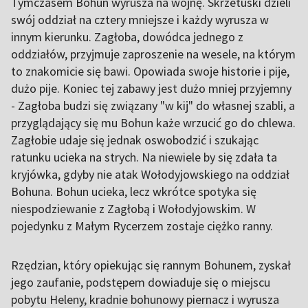
Tymczasem Bohun wyrusza na wojnę. Skrzetuski dzieli
swój oddział na cztery mniejsze i każdy wyrusza w
innym kierunku. Zagłoba, dowódca jednego z
oddziałów, przyjmuje zaproszenie na wesele, na którym
to znakomicie się bawi. Opowiada swoje historie i pije,
dużo pije. Koniec tej zabawy jest dużo mniej przyjemny
- Zagłoba budzi się związany "w kij" do własnej szabli, a
przyglądający się mu Bohun każe wrzucić go do chlewa.
Zagłobie udaje się jednak oswobodzić i szukając
ratunku ucieka na strych. Na niewiele by się zdała ta
kryjówka, gdyby nie atak Wołodyjowskiego na oddział
Bohuna. Bohun ucieka, lecz wkrótce spotyka się
niespodziewanie z Zagłobą i Wołodyjowskim. W
pojedynku z Małym Rycerzem zostaje ciężko ranny.
Rzędzian, który opiekując się rannym Bohunem, zyskał
jego zaufanie, podstępem dowiaduje się o miejscu
pobytu Heleny, kradnie bohunowy piernacz i wyrusza