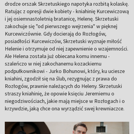
drodze orszak Skrzetuskiego napotyka rozbitą kolaskę.
Ratując z opresji dwie kobiety - kniahinię Kurcewiczową
i jej osiemnastoletnią bratanicę, Helenę. Skrzetuski
zakochuje się "od pierwszego wejrzenia" w pięknej
Kurcewiczównie. Gdy docierają do Rozłogów,
posiadłości Kurcewiczów, Skrzetuski wyznaje miłość
Helenie i otrzymuje od niej zapewnienie o wzajemności.
Ale Helena została już obiecana komu innemu -
szaleńczo w niej zakochanemu kozackiemu
podpułkownikowi - Jurko Bohunowi, który, ku uciesze
kniahini, zgodził się na ślub, rezygnując z prawa do
Rozłogów, prawnie należących do Heleny. Skrzetuski
straszy kniahinię, że opowie księciu Jeremiemu o
niegodziwościach, jakie mają miejsce w Rozłogach i o
krzywdzie, jaką chce ona wyrządzić swej krewniaczce.