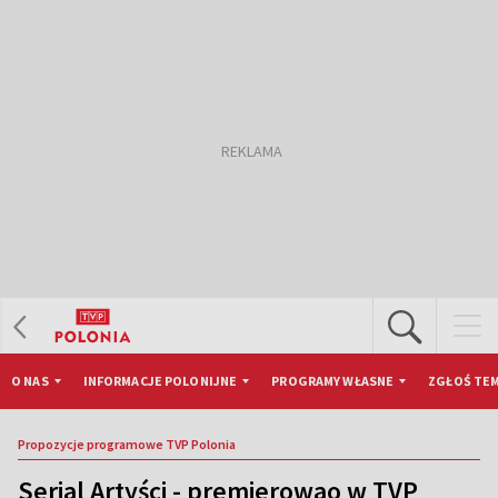
O NAS
INFORMACJE POLONIJNE
PROGRAMY WŁASNE
ZGŁOŚ TEM
Propozycje programowe TVP Polonia
Serial Artyści - premierowao w TVP