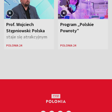
Prof. Wojciech
Program „Polskie
Stępniowski: Polska
Powroty”
staje się atrakcyjnym
miejscem dla
POLONIA 24
POLONIA 24
naukowców