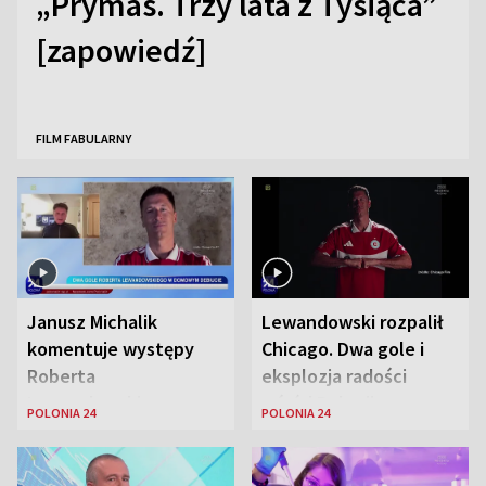
„Prymas. Trzy lata z Tysiąca”
[zapowiedź]
FILM FABULARNY
Janusz Michalik
Lewandowski rozpalił
komentuje występy
Chicago. Dwa gole i
Roberta
eksplozja radości
Lewandowskiego w
wśród Polonii
POLONIA 24
POLONIA 24
Stanach
Zjednoczonych