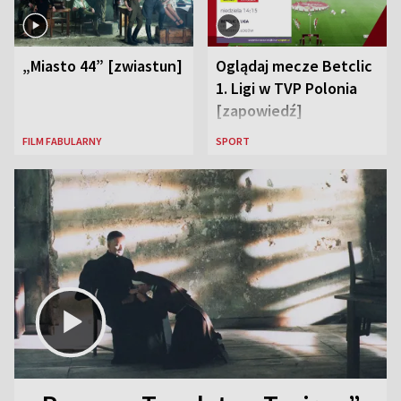
„Miasto 44” [zwiastun]
Oglądaj mecze Betclic
1. Ligi w TVP Polonia
[zapowiedź]
FILM FABULARNY
SPORT